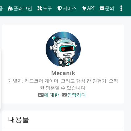
품
플러그인
도구
서비스
API
문의
Mecanik
개발자, 하드코어 게이머, 그리고 행성 간 탐험가. 오직
한 명뿐일 수 있습니다.
에 대한
연락하다
내용물