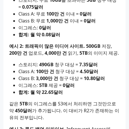
스토리지: 무료
10GB
를 초과하는
5GB
청구 대상
=
0.075달러
Class A: 무료
100만 건
이내 =
0달러
Class B: 무료
1,000만 건
이내 =
0달러
이그레스:
0달러
합계: 월 약 0.08달러
예시 2: 트래픽이 많은 미디어 사이트.
500GB
저장,
200만 건
업로드,
4,000만 건
읽기,
5TB
의 이미지 제공.
스토리지:
490GB
청구 대상 =
7.35달러
Class A:
100만 건
청구 대상 =
4.50달러
Class B:
3,000만 건
청구 대상 =
10.80달러
이그레스:
5TB
제공 =
0달러
합계: 월 약 22.65달러
같은
5TB
의 이그레스를 S3에서 처리하면 그것만으로
약
450달러
가 추가됩니다. 이 대비가 R2가 존재하는 이
유의 전부입니다.