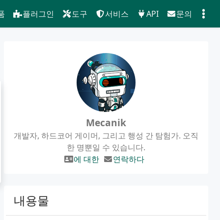
품
플러그인
도구
서비스
API
문의
Mecanik
개발자, 하드코어 게이머, 그리고 행성 간 탐험가. 오직
한 명뿐일 수 있습니다.
에 대한
연락하다
내용물