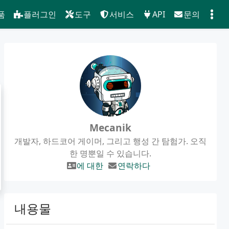
품
플러그인
도구
서비스
API
문의
Mecanik
개발자, 하드코어 게이머, 그리고 행성 간 탐험가. 오직
한 명뿐일 수 있습니다.
에 대한
연락하다
내용물