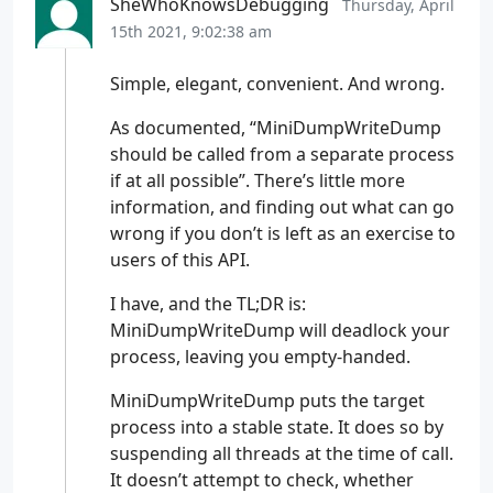
SheWhoKnowsDebugging
Thursday, April
SetErrorMode
(
SEM_FAILCRITICALERRORS
);
15th 2021, 9:02:38 am
PreviousExceptionFilter
=
SetUnhandled
}
Simple, elegant, convenient. And wrong.
As documented, “MiniDumpWriteDump
should be called from a separate process
if at all possible”. There’s little more
inline
static
void
Clean
()
information, and finding out what can go
{
wrong if you don’t is left as an exercise to
SetUnhandledExceptionFilter
(
PreviousEx
users of this API.
}
};
I have, and the TL;DR is:
MiniDumpWriteDump will deadlock your
}
process, leaving you empty-handed.
MiniDumpWriteDump puts the target
process into a stable state. It does so by
suspending all threads at the time of call.
It doesn’t attempt to check, whether