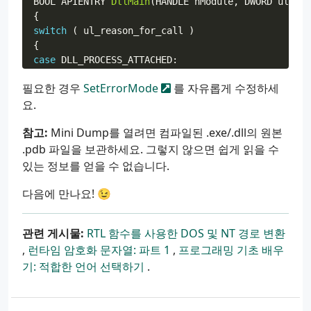
BOOL
APIENTRY
DllMain
(
HANDLE
hModule
,
DWORD
ul_rea
SYSTEMTIME
SystemTime
;
{
GetLocalTime
(
&
SystemTime
);
switch
(
ul_reason_for_call
)
{
WCHAR
szExeFileName
[
100
]
=
{
0
};
case
DLL_PROCESS_ATTACHED
:
GetModuleFileNameW
(
NULL
,
szExeFileName
,
99
MecanikUtils
::
MiniDump
::
Init
();
필요한 경우
SetErrorMode
를 자유롭게 수정하세
break
;
요.
wsprintfW
(
DumpPath
,
L
"Crash_%s_%d-%d-%d_%d
case
DLL_PROCESS_DETACH
:
참고:
Mini Dump를 열려면 컴파일된 .exe/.dll의 원본
HANDLE
file
=
CreateFileW
(
DumpPath
,
GENERI
MecanikUtils
::
MiniDump
::
Clean
();
.pdb 파일을 보관하세요. 그렇지 않으면 쉽게 읽을 수
break
;
if
(
file
!=
INVALID_HANDLE_VALUE
)
있는 정보를 얻을 수 없습니다.
{
}
MINIDUMP_EXCEPTION_INFORMATION
mdei
;
return
TRUE
;
다음에 만나요! 😉
}
mdei
.
ThreadId
=
(
DWORD
)
GetCurrentThrea
관련 게시물:
RTL 함수를 사용한 DOS 및 NT 경로 변환
,
런타임 암호화 문자열: 파트 1
,
프로그래밍 기초 배우
mdei
.
ExceptionPointers
=
info
;
기: 적합한 언어 선택하기
.
mdei
.
ClientPointers
=
0
;
if
(
MiniDumpWriteDump
(
GetCurrentProces