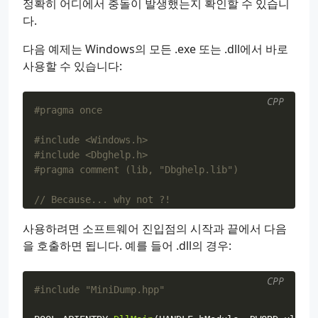
정확히 어디에서 충돌이 발생했는지 확인할 수 있습니
다.
다음 예제는 Windows의 모든 .exe 또는 .dll에서 바로
사용할 수 있습니다:
CPP
#include
<Windows.h>
#include
<Dbghelp.h>
namespace
MecanikUtils
사용하려면 소프트웨어 진입점의 시작과 끝에서 다음
{
을 호출하면 됩니다. 예를 들어 .dll의 경우:
LPTOP_LEVEL_EXCEPTION_FILTER
PreviousExceptionFilt
LONG
WINAPI
DumpExceptionFilter
(
EXCEPTION_POIN
CPP
{
#include
"MiniDump.hpp"
wchar_t
DumpPath
[
MAX_PATH
]
=
{
0
};