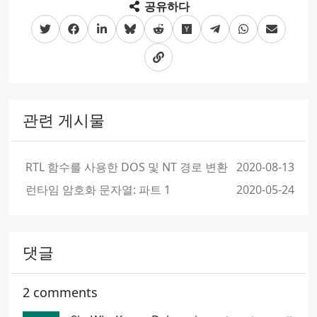
공유하다
{
CloseHandle
(
file
);
return
EXCEPTION_EXECUTE_HANDLER
;
}
}
CloseHandle
(
file
);
관련 게시물
return
EXCEPTION_CONTINUE_SEARCH
;
}
RTL 함수를 사용한 DOS 및 NT 경로 변환
2020-08-13
class
MiniDump
런타임 암호화 문자열: 파트 1
2020-05-24
{
public
:
댓글
inline
static
void
Init
()
2 comments
{