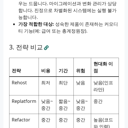
우는 드뭅니다. 마이그레이션과 변화 관리가 상당
합니다. 진정으로 차별화된 시스템에는 실행 불가
능합니다.
가장 적합한 대상:
성숙한 제품이 존재하는 커모디
티 기능(예: 급여 또는 총계정원장).
전략 비교
현대화 이
전략
비용
기간
위험
점
Rehost
최저
최단
낮음
낮음(인프
라만)
Replatform
낮음~
짧음~
낮음~
중간
중간
중간
중간
Refactor
중간
중간
중간
높음(코드
와 인력)