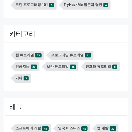
모던 프로그래밍 101
TryHackMe 질문과 답변
5
4
카테고리
웹 튜토리얼
프로그래밍 튜토리얼
53
41
인공지능
보안 튜토리얼
인프라 튜토리얼
28
16
8
기타
3
태그
소프트웨어 개발
영국 비즈니스
웹 개발
48
45
39