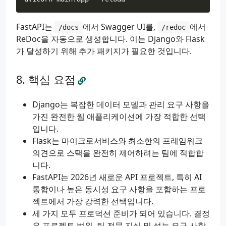
return
{
"message"
:
"API is running"
}
@app.post
(
"/items/"
)
FastAPI는
에서 Swagger UI를,
에서
/docs
/redoc
async
def
create_item
(
item
:
Item
):
ReDoc을 자동으로 생성합니다. 이는 Django와 Flask
return
item
가 달성하기 위해 추가 패키지가 필요한 것입니다.
핵심 요점
Django는 복잡한 데이터 모델과 관리 요구 사항을
가진 완전한 웹 애플리케이션에 가장 적합한 선택
입니다.
Flask는 마이크로서비스와 최소한의 프레임워크
의견으로 스택을 완전히 제어하려는 팀에 적합합
니다.
FastAPI는 2026년 새로운 API 프로젝트, 특히 AI
통합이나 높은 동시성 요구 사항을 포함하는 프로
젝트에서 가장 강력한 선택입니다.
세 가지 모두 프로덕션 준비가 되어 있습니다. 결정
은 프로젝트 범위, 팀 전문 지식 및 성능 요구 사항