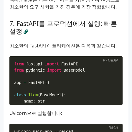
최소한의 요구 사항을 가진 경우에 가장 적합합니다.
FastAPI를 프로덕션에서 실행: 빠른
설정
최소한의 FastAPI 애플리케이션은 다음과 같습니다:
PYTHON
from
fastapi
import
FastAPI
from
pydantic
import
BaseModel
app
=
FastAPI
()
class
Item
(
BaseModel
):
name
:
str
price
:
float
Uvicorn으로 실행합니다:
@app.get
(
"/"
)
async
def
root
():
BASH