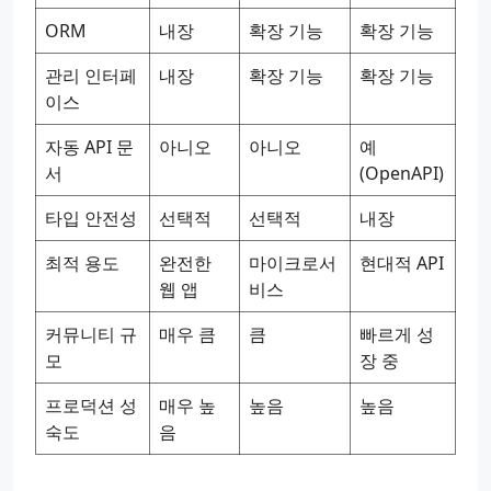
ORM
내장
확장 기능
확장 기능
관리 인터페
내장
확장 기능
확장 기능
이스
자동 API 문
아니오
아니오
예
서
(OpenAPI)
타입 안전성
선택적
선택적
내장
최적 용도
완전한
마이크로서
현대적 API
웹 앱
비스
커뮤니티 규
매우 큼
큼
빠르게 성
모
장 중
프로덕션 성
매우 높
높음
높음
숙도
음