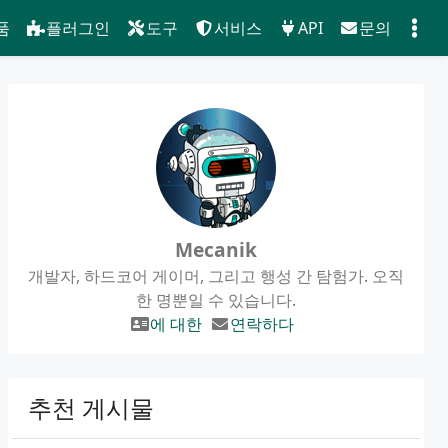
품
플러그인
도구
서비스
API
문의
Mecanik
개발자, 하드코어 게이머, 그리고 행성 간 탐험가. 오직
한 명뿐일 수 있습니다.
에 대한
연락하다
추천 게시물