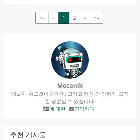
««
«
1
2
»
»»
Mecanik
개발자, 하드코어 게이머, 그리고 행성 간 탐험가. 오직
한 명뿐일 수 있습니다.
에 대한
연락하다
추천 게시물