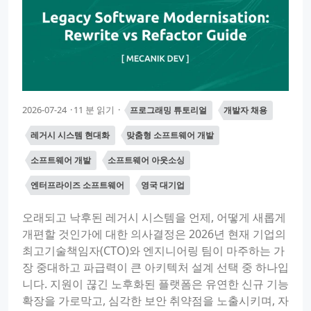
2026-07-24
11 분 읽기
프로그래밍 튜토리얼
개발자 채용
레거시 시스템 현대화
맞춤형 소프트웨어 개발
소프트웨어 개발
소프트웨어 아웃소싱
엔터프라이즈 소프트웨어
영국 대기업
오래되고 낙후된 레거시 시스템을 언제, 어떻게 새롭게
개편할 것인가에 대한 의사결정은 2026년 현재 기업의
최고기술책임자(CTO)와 엔지니어링 팀이 마주하는 가
장 중대하고 파급력이 큰 아키텍처 설계 선택 중 하나입
니다. 지원이 끊긴 노후화된 플랫폼은 유연한 신규 기능
확장을 가로막고, 심각한 보안 취약점을 노출시키며, 자