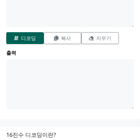
디코딩
복사
지우기
출력
16진수 디코딩이란?