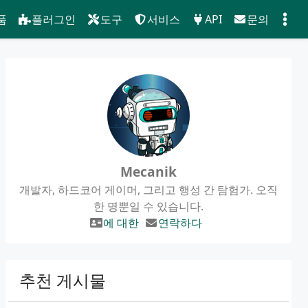
품
플러그인
도구
서비스
API
문의
Mecanik
개발자, 하드코어 게이머, 그리고 행성 간 탐험가. 오직
한 명뿐일 수 있습니다.
에 대한
연락하다
추천 게시물