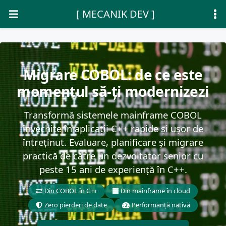
[ MECANIK DEV ]
Migrare COBOL: de ce este
momentul să-ți modernizezi
Transformă sistemele mainframe COBOL
învechite în aplicații C++ rapide și ușor de
întreținut. Evaluare, planificare și migrare
practică de către un dezvoltator senior cu
peste 15 ani de experiență în C++.
Din COBOL în C++
Din mainframe în cloud
Zero pierderi de date
Performanță nativă