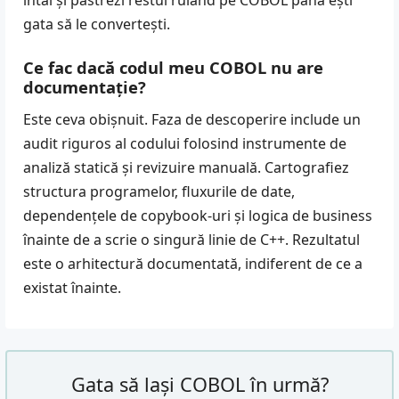
întâi și păstrezi restul rulând pe COBOL până ești
gata să le convertești.
Ce fac dacă codul meu COBOL nu are
documentație?
Este ceva obișnuit. Faza de descoperire include un
audit riguros al codului folosind instrumente de
analiză statică și revizuire manuală. Cartografiez
structura programelor, fluxurile de date,
dependențele de copybook-uri și logica de business
înainte de a scrie o singură linie de C++. Rezultatul
este o arhitectură documentată, indiferent de ce a
existat înainte.
Gata să lași COBOL în urmă?