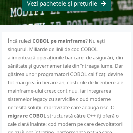
Vezi pachetele și prețurile
Încă rulezi
COBOL pe mainframe
? Nu ești
singurul. Miliarde de linii de cod COBOL
alimentează operațiunile bancare, de asigurări, din
sănătate și guvernamentale din întreaga lume. Dar
găsirea unor programatori COBOL calificați devine
tot mai grea în fiecare an, costurile de licențiere ale
mainframe-ului cresc continuu, iar integrarea
sistemelor legacy cu serviciile cloud moderne
necesită soluții improvizate care adaugă risc. O
migrare COBOL
structurată către C++ îți oferă o
cale clară înainte: cod modern pe care dezvoltatorii
de azi îl pot întreține, performanță nativă care