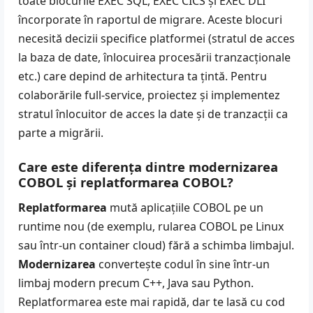
toate blocurile EXEC SQL, EXEC CICS și EXEC DLI
încorporate în raportul de migrare. Aceste blocuri
necesită decizii specifice platformei (stratul de acces
la baza de date, înlocuirea procesării tranzacționale
etc.) care depind de arhitectura ta țintă. Pentru
colaborările full-service, proiectez și implementez
stratul înlocuitor de acces la date și de tranzacții ca
parte a migrării.
Care este diferența dintre modernizarea
COBOL și replatformarea COBOL?
Replatformarea
mută aplicațiile COBOL pe un
runtime nou (de exemplu, rularea COBOL pe Linux
sau într-un container cloud) fără a schimba limbajul.
Modernizarea
convertește codul în sine într-un
limbaj modern precum
C++
,
Java
sau
Python
.
Replatformarea este mai rapidă, dar te lasă cu cod