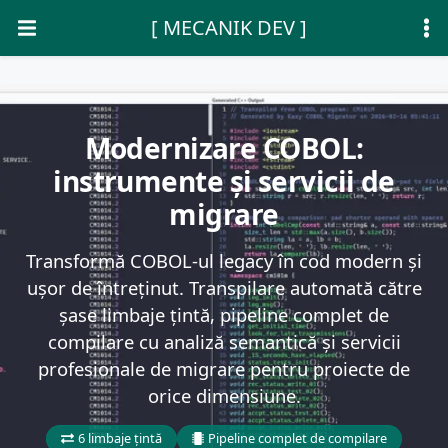
[ MECANIK DEV ]
Modernizare COBOL:
instrumente și servicii de
migrare
Transformă COBOL-ul legacy în cod modern și
ușor de întreținut. Transpilare automată către
șase limbaje țintă, pipeline complet de
compilare cu analiză semantică și servicii
profesionale de migrare pentru proiecte de
orice dimensiune.
6 limbaje țintă
Pipeline complet de compilare