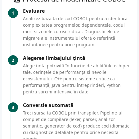
Evaluare
1
Analizez baza ta de cod COBOL pentru a identifica
complexitatea programelor, dependențele, codul
mort și zonele cu risc ridicat. Diagnosticele de
migrare ale instrumentului oferă o referință
instantanee pentru orice program.
Alegerea limbajului țintă
2
Alege ținta potrivită în funcție de abilitățile echipei
tale, cerințele de performanță și nevoile
ecosistemului. C++ pentru sisteme critice ca
performanță, Java pentru întreprinderi, Python
pentru sarcini intensive în date.
Conversie automată
3
Treci sursa ta COBOL prin transpiler. Pipeline-ul
complet de compilare (lexer, parser, analizor
semantic, generator de cod) produce cod idiomatic
cu diagnostice detaliate pentru orice necesită
atenție.