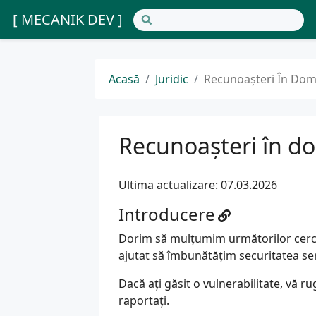
[ MECANIK DEV ]
Acasă
Juridic
Recunoașteri În Dome
Recunoașteri în do
Ultima actualizare: 07.03.2026
Introducere
Dorim să mulțumim următorilor cercetă
ajutat să îmbunătățim securitatea ser
Dacă ați găsit o vulnerabilitate, vă 
raportați.