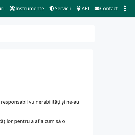
ri
Instrumente
Servicii
API
Contact
esponsabil vulnerabilități și ne-au
tăților
pentru a afla cum să o