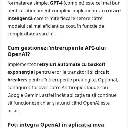
formatarea simple.
GPT-4
(complet) este cel mai bun
pentru raționament complex. Implementez o
rutare
inteligentă
care trimite fiecare cerere către
modelul cel mai eficient ca cost, în funcție de
complexitatea sarcinii.
Cum gestionezi întreruperile API-ului
OpenAI?
Implementez
retry-uri automate cu backoff
exponențial
pentru erorile tranzitorii și
circuit
breakers
pentru întreruperile prelungite. Opțional,
configurez failover către Anthropic Claude sau
Google Gemini, astfel încât aplicația ta să continue
să funcționeze chiar și atunci când OpenAI este
picat.
Poți integra OpenAI în aplicația mea