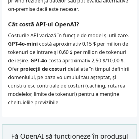
privind rezidența datelor sau pot evalua alternative
on-premise dacă este necesar.
Cât costă API-ul OpenAI?
Costurile API variază în funcție de model și utilizare.
GPT-4o-mini
costă aproximativ 0,15 $ per milion de
tokenuri de intrare și 0,60 $ per milion de tokenuri
de ieșire.
GPT-4o
costă aproximativ 2,50 $/10,00 $.
Ofer
proiecții de costuri
detaliate în timpul definirii
domeniului, pe baza volumului tău așteptat, și
construiesc controale de costuri (caching, rutarea
modelelor, limite de tokenuri) pentru a menține
cheltuielile previzibile.
Fă OpenAI să funcționeze în produsul