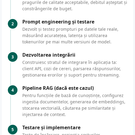
pragurile de calitate acceptabile, debitul așteptat și
constrângerile de buget.
Prompt engineering și testare
2
Dezvolt și testez prompturi pe datele tale reale,
măsurând acuratețea, latența și utilizarea
tokenurilor pe mai multe versiuni de model.
Dezvoltarea integrării
3
Construiesc stratul de integrare în aplicația ta:
client API, cozi de cereri, parsarea răspunsurilor,
gestionarea erorilor și suport pentru streaming.
Pipeline RAG (dacă este cazul)
4
Pentru funcțiile de bază de cunoștințe, configurez
ingestia documentelor, generarea de embeddings,
stocarea vectorială, căutarea pe similaritate și
injectarea de context.
Testare și implementare
5
Teste de încărcare, proiecția costurilor,