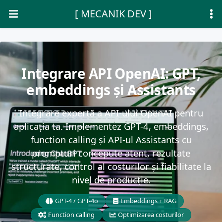
[ MECANIK DEV ]
Integrare API OpenAI: GPT,
embeddings și Assistants
Integrare expertă a API-ului OpenAI pentru
aplicația ta. Implementez GPT-4, embeddings,
function calling și API-ul Assistants cu
prompturi concepute atent, rezultate
structurate, control al costurilor și fiabilitate la
nivel de producție.
GPT-4 / GPT-4o
Embeddings + RAG
Function calling
Optimizarea costurilor