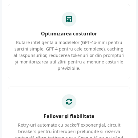
Optimizarea costurilor
Rutare inteligentă a modelelor (GPT-4o-mini pentru
sarcini simple, GPT-4 pentru cele complexe), caching
al răspunsurilor, reducerea tokenurilor din prompturi
și monitorizarea utilizării pentru a menține costurile
previzibile.
Failover și fiabilitate
Retry-uri automate cu backoff exponențial, circuit
breakers pentru întreruperi prelungite și rezervă
opțională către Anthropic sau Google AI atunci când