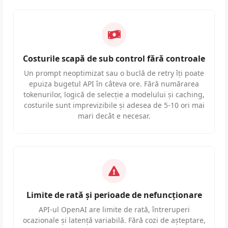
Costurile scapă de sub control fără controale
Un prompt neoptimizat sau o buclă de retry îți poate
epuiza bugetul API în câteva ore. Fără numărarea
tokenurilor, logică de selecție a modelului și caching,
costurile sunt imprevizibile și adesea de 5-10 ori mai
mari decât e necesar.
Limite de rată și perioade de nefuncționare
API-ul OpenAI are limite de rată, întreruperi
ocazionale și latență variabilă. Fără cozi de așteptare,