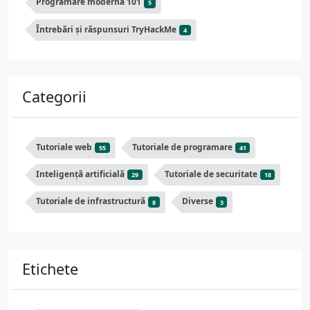
Programare modernă 101
5
Întrebări și răspunsuri TryHackMe
4
Categorii
Tutoriale web
Tutoriale de programare
55
41
Inteligență artificială
Tutoriale de securitate
29
18
Tutoriale de infrastructură
Diverse
8
3
Etichete