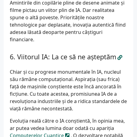
Amintirile din copilărie pline de desene animate și
filme pictau un viitor plin de IA. Dar realitatea
spune o altă poveste. Prioritățile noastre
tehnologice par deplasate, inovația autentică fiind
adesea lăsată deoparte pentru câștiguri
financiare.
Viitorul IA: La ce să ne așteptăm
Chiar și cu progrese monumentale în IA, nucleul
său rămâne computațional. Aspirația (sau frica)
față de mașinile conștiente este încă ancorată în
ficțiune. Cu toate acestea, promisiunea IA de a
revoluționa industriile și de a ridica standardele de
viață rămâne necontestată.
Evoluția reală către o IA conștientă, în opinia mea,
ar putea vedea lumina doar odată cu apariția
Computerelor Cuantice
. O dezvoltare notabilă