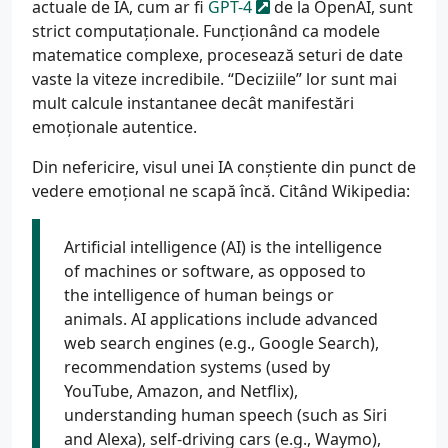
actuale de IA, cum ar fi
GPT-4
de la OpenAI, sunt
strict computaționale. Funcționând ca modele
matematice complexe, procesează seturi de date
vaste la viteze incredibile. “Deciziile” lor sunt mai
mult calcule instantanee decât manifestări
emoționale autentice.
Din nefericire, visul unei IA conștiente din punct de
vedere emoțional ne scapă încă. Citând Wikipedia:
Artificial intelligence (AI) is the intelligence
of machines or software, as opposed to
the intelligence of human beings or
animals. AI applications include advanced
web search engines (e.g., Google Search),
recommendation systems (used by
YouTube, Amazon, and Netflix),
understanding human speech (such as Siri
and Alexa), self-driving cars (e.g., Waymo),