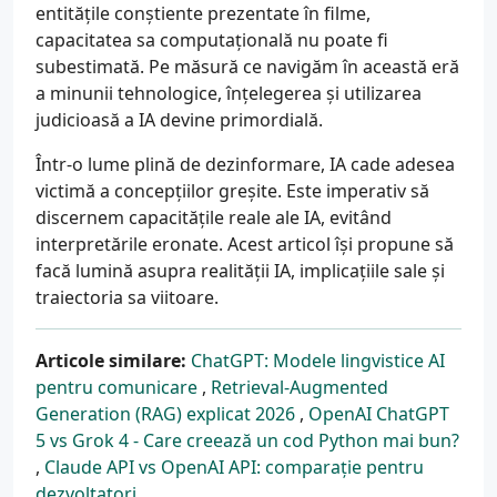
entitățile conștiente prezentate în filme,
capacitatea sa computațională nu poate fi
subestimată. Pe măsură ce navigăm în această eră
a minunii tehnologice, înțelegerea și utilizarea
judicioasă a IA devine primordială.
Într-o lume plină de dezinformare, IA cade adesea
victimă a concepțiilor greșite. Este imperativ să
discernem capacitățile reale ale IA, evitând
interpretările eronate. Acest articol își propune să
facă lumină asupra realității IA, implicațiile sale și
traiectoria sa viitoare.
Articole similare:
ChatGPT: Modele lingvistice AI
pentru comunicare
,
Retrieval-Augmented
Generation (RAG) explicat 2026
,
OpenAI ChatGPT
5 vs Grok 4 - Care creează un cod Python mai bun?
,
Claude API vs OpenAI API: comparație pentru
dezvoltatori
.