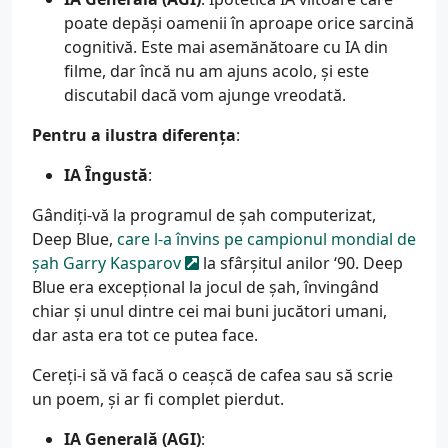
poate depăși oamenii în aproape orice sarcină
cognitivă. Este mai asemănătoare cu IA din
filme, dar încă nu am ajuns acolo, și este
discutabil dacă vom ajunge vreodată.
Pentru a ilustra diferența
:
IA Îngustă
:
Gândiți-vă la programul de șah computerizat,
Deep Blue,
care l-a învins pe campionul mondial de
șah Garry Kasparov
la sfârșitul anilor ‘90. Deep
Blue era excepțional la jocul de șah, învingând
chiar și unul dintre cei mai buni jucători umani,
dar asta era tot ce putea face.
Cereți-i să vă facă o ceașcă de cafea sau să scrie
un poem, și ar fi complet pierdut.
IA Generală (AGI)
: