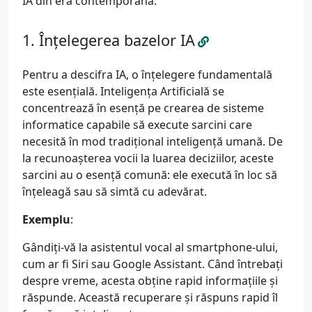
IA din era contemporană.
Înțelegerea bazelor IA
Pentru a descifra IA, o înțelegere fundamentală
este esențială. Inteligența Artificială se
concentrează în esență pe crearea de sisteme
informatice capabile să execute sarcini care
necesită în mod tradițional inteligență umană. De
la recunoașterea vocii la luarea deciziilor, aceste
sarcini au o esență comună: ele execută în loc să
înțeleagă sau să simtă cu adevărat.
Exemplu
:
Gândiți-vă la asistentul vocal al smartphone-ului,
cum ar fi Siri sau Google Assistant. Când întrebați
despre vreme, acesta obține rapid informațiile și
răspunde. Această recuperare și răspuns rapid îl