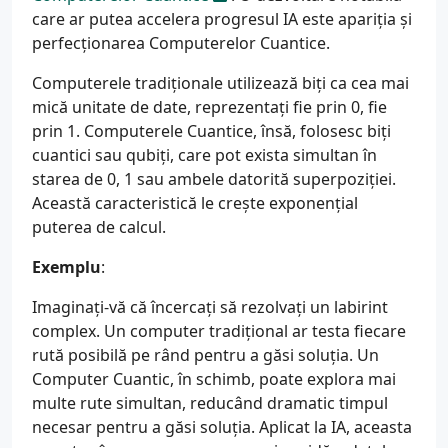
care ar putea accelera progresul IA este apariția și
perfecționarea Computerelor Cuantice.
Computerele tradiționale utilizează biți ca cea mai
mică unitate de date, reprezentați fie prin 0, fie
prin 1. Computerele Cuantice, însă, folosesc biți
cuantici sau qubiți, care pot exista simultan în
starea de 0, 1 sau ambele datorită superpoziției.
Această caracteristică le crește exponențial
puterea de calcul.
Exemplu
:
Imaginați-vă că încercați să rezolvați un labirint
complex. Un computer tradițional ar testa fiecare
rută posibilă pe rând pentru a găsi soluția. Un
Computer Cuantic, în schimb, poate explora mai
multe rute simultan, reducând dramatic timpul
necesar pentru a găsi soluția. Aplicat la IA, aceasta