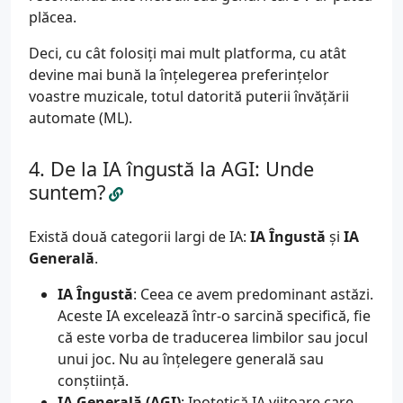
plăcea.
Deci, cu cât folosiți mai mult platforma, cu atât
devine mai bună la înțelegerea preferințelor
voastre muzicale, totul datorită puterii învățării
automate (ML).
De la IA îngustă la AGI: Unde
suntem?
Există două categorii largi de IA:
IA Îngustă
și
IA
Generală
.
IA Îngustă
: Ceea ce avem predominant astăzi.
Aceste IA excelează într-o sarcină specifică, fie
că este vorba de traducerea limbilor sau jocul
unui joc. Nu au înțelegere generală sau
conștiință.
IA Generală (AGI)
: Ipotetică IA viitoare care