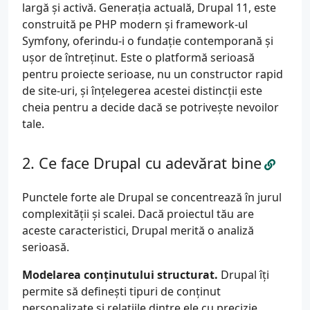
largă și activă. Generația actuală, Drupal 11, este
construită pe PHP modern și framework-ul
Symfony, oferindu-i o fundație contemporană și
ușor de întreținut. Este o platformă serioasă
pentru proiecte serioase, nu un constructor rapid
de site-uri, și înțelegerea acestei distincții este
cheia pentru a decide dacă se potrivește nevoilor
tale.
Ce face Drupal cu adevărat bine
Punctele forte ale Drupal se concentrează în jurul
complexității și scalei. Dacă proiectul tău are
aceste caracteristici, Drupal merită o analiză
serioasă.
Modelarea conținutului structurat.
Drupal îți
permite să definești tipuri de conținut
personalizate și relațiile dintre ele cu precizie.