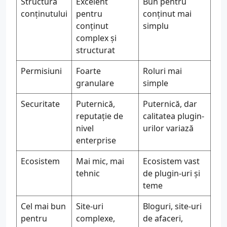
Structura
Excelent
Bun pentru
conținutului
pentru
conținut mai
conținut
simplu
complex și
structurat
Permisiuni
Foarte
Roluri mai
granulare
simple
Securitate
Puternică,
Puternică, dar
reputație de
calitatea plugin-
nivel
urilor variază
enterprise
Ecosistem
Mai mic, mai
Ecosistem vast
tehnic
de plugin-uri și
teme
Cel mai bun
Site-uri
Bloguri, site-uri
pentru
complexe,
de afaceri,