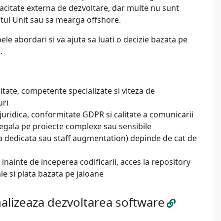
apacitate externa de dezvoltare, dar multe nu sunt
tul Unit sau sa mearga offshore.
e abordari si va ajuta sa luati o decizie bazata pe
.
tate, competente specializate si viteza de
uri
 juridica, conformitate GDPR si calitate a comunicarii
t egala pe proiecte complexe sau sensibile
ipa dedicata sau staff augmentation) depinde de cat de
inainte de inceperea codificarii, acces la repository
e si plata bazata pe jaloane
nalizeaza dezvoltarea software