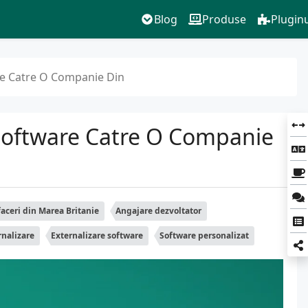
Blog
Produse
Pluginu
are Catre O Companie Din
 Software Catre O Companie
aceri din Marea Britanie
Angajare dezvoltator
rnalizare
Externalizare software
Software personalizat