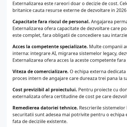
Externalizarea este rareori doar o decizie de cost. C
britanice cauta resurse externe de dezvoltare in 2026
Capacitate fara riscul de personal.
Angajarea perma
Externalizarea ofera capacitate de dezvoltare care po
este complet, fara obligatii de concediere sau intarzie
Acces la competente specializate.
Multe companii au 
interna: integrare AI, migrarea sistemelor legacy, dezv
Externalizarea ofera acces la aceste competente far
Viteza de comercializare.
O echipa externa dedicata 
proces intern de angajare care dureaza trei pana la sa
Cost previzibil al proiectului.
Pentru proiecte cu dome
externalizata ofera certitudine de cost pe care dezvo
Remedierea datoriei tehnice.
Rescrierile sistemelor
securitatii sunt adesea mai potrivite pentru o echipa
fata de deciziile existente.