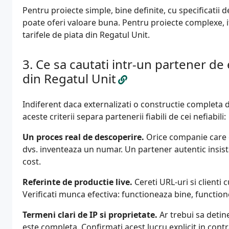
Pentru proiecte simple, bine definite, cu specificatii 
poate oferi valoare buna. Pentru proiecte complexe, i
tarifele de piata din Regatul Unit.
Ce sa cautati intr-un partener de 
din Regatul Unit
Indiferent daca externalizati o constructie completa 
aceste criterii separa partenerii fiabili de cei nefiabili:
Un proces real de descoperire.
Orice companie care of
dvs. inventeaza un numar. Un partener autentic insist
cost.
Referinte de productie live.
Cereti URL-uri si clienti 
Verificati munca efectiva: functioneaza bine, function
Termeni clari de IP si proprietate.
Ar trebui sa detine
este completa. Confirmati acest lucru explicit in contr