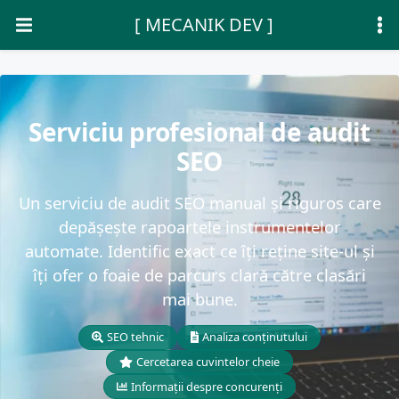
[ MECANIK DEV ]
Serviciu profesional de audit
SEO
Un serviciu de audit SEO manual și riguros care
depășește rapoartele instrumentelor
automate. Identific exact ce îți reține site-ul și
îți ofer o foaie de parcurs clară către clasări
mai bune.
SEO tehnic
Analiza conținutului
Cercetarea cuvintelor cheie
Informații despre concurenți