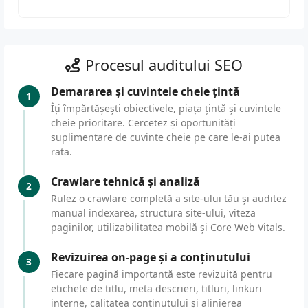
Procesul auditului SEO
Demararea și cuvintele cheie țintă
1
Îți împărtășești obiectivele, piața țintă și cuvintele
cheie prioritare. Cercetez și oportunități
suplimentare de cuvinte cheie pe care le-ai putea
rata.
Crawlare tehnică și analiză
2
Rulez o crawlare completă a site-ului tău și auditez
manual indexarea, structura site-ului, viteza
paginilor, utilizabilitatea mobilă și Core Web Vitals.
Revizuirea on-page și a conținutului
3
Fiecare pagină importantă este revizuită pentru
etichete de titlu, meta descrieri, titluri, linkuri
interne, calitatea conținutului și alinierea