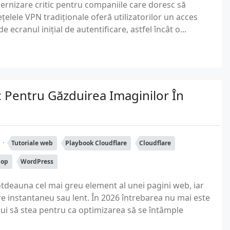
ernizare critic pentru companiile care doresc să
țelele VPN tradiționale oferă utilizatorilor un acces
 ecranul inițial de autentificare, astfel încât o...
c Pentru Găzduirea Imaginilor În
t
Tutoriale web
Playbook Cloudflare
Cloudflare
hop
WordPress
tdeauna cel mai greu element al unei pagini web, iar
re instantaneu sau lent. În 2026 întrebarea nu mai este
ebui să stea pentru ca optimizarea să se întâmple