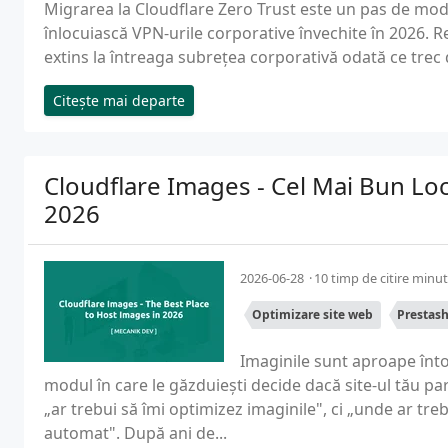
Migrarea la Cloudflare Zero Trust este un pas de mod
înlocuiască VPN-urile corporative învechite în 2026. Re
extins la întreaga subrețea corporativă odată ce trec de
Citește mai departe
Cloudflare Images - Cel Mai Bun Lo
2026
2026-06-28
10 timp de citire minu
Optimizare site web
Prestas
Imaginile sunt aproape înto
modul în care le găzduiești decide dacă site-ul tău pa
„ar trebui să îmi optimizez imaginile", ci „unde ar tr
automat". După ani de...