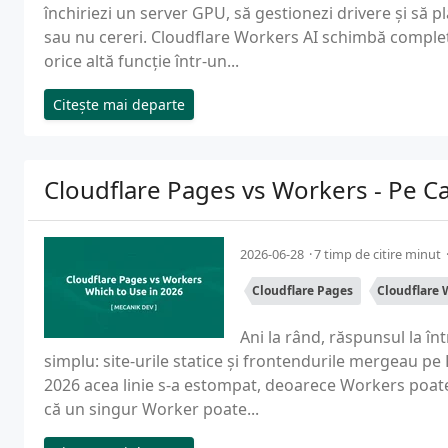
închiriezi un server GPU, să gestionezi drivere și să 
sau nu cereri. Cloudflare Workers AI schimbă complet
orice altă funcție într-un...
Citește mai departe
Cloudflare Pages vs Workers - Pe Car
2026-06-28
7 timp de citire minut
Cloudflare Pages
Cloudflare 
Ani la rând, răspunsul la î
simplu: site-urile statice și frontendurile mergeau pe
2026 acea linie s-a estompat, deoarece Workers poate
că un singur Worker poate...