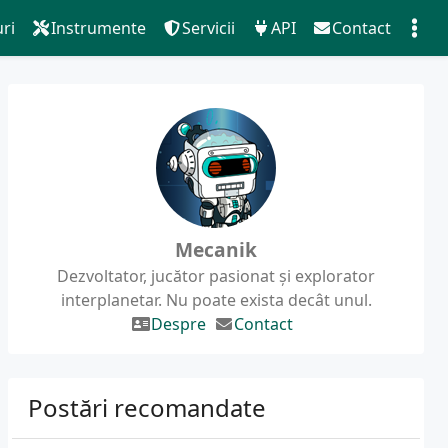
ri
Instrumente
Servicii
API
Contact
Mecanik
Dezvoltator, jucător pasionat și explorator
interplanetar. Nu poate exista decât unul.
Despre
Contact
Postări recomandate