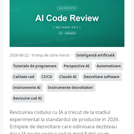
2026-06-22
9 timp de citire minut
Inteligență artificială
Tutoriale de programare
Perspective AI
Automatizare
Calitate cod
CI/CD
Claude AI
Dezvoltare software
Instrumente AI
Instrumente dezvoltatori
Revizuire cod AI
Revizuirea codului cu IA a trecut de la stadiul
experimental la standardul de productie in 2026.
Echipele de dezvoltare care odinioara dezbteau
daca IA poate revizui cod in mod fiabil acum