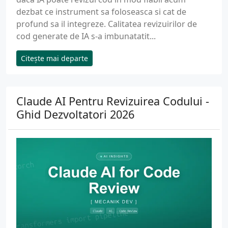
dezbat ce instrument sa foloseasca si cat de
profund sa il integreze. Calitatea revizuirilor de
cod generate de IA s-a imbunatatit...
Citește mai departe
Claude AI Pentru Revizuirea Codului -
Ghid Dezvoltatori 2026