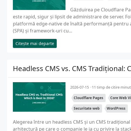
Găzduirea pe Cloudflare Pa
este rapid, sigur și lipsit de administrare de server. F
platformă edge-native de înaltă performanță pentru a 
(SPA) și framework-uri cu...
Citește mai departe
Headless CMS vs. CMS Tradițional: C
2026-07-15
11 timp de citire minu
Cloudflare Pages
Core Web Vi
Securitate web
WordPress
Alegerea între un headless CMS și un CMS tradițional 
arhitectură pe care o companie le ia cu privire la sta