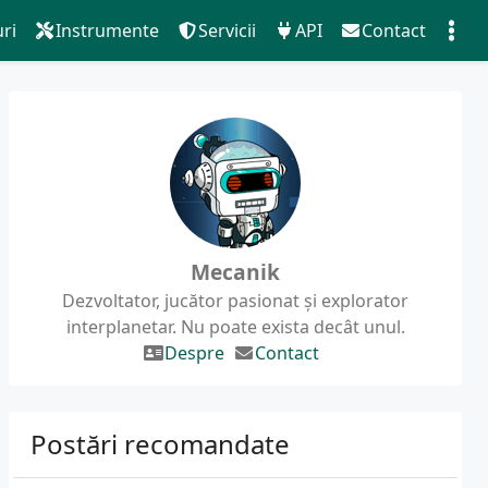
ri
Instrumente
Servicii
API
Contact
Mecanik
Dezvoltator, jucător pasionat și explorator
interplanetar. Nu poate exista decât unul.
Despre
Contact
Postări recomandate