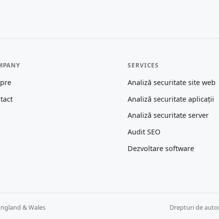
MPANY
SERVICES
pre
Analiză securitate site web
tact
Analiză securitate aplicații
Analiză securitate server
Audit SEO
Dezvoltare software
England & Wales
Drepturi de auto