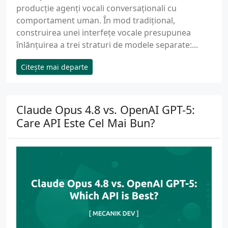
producție agenți vocali conversaționali cu
comportament uman. În mod tradițional,
construirea unei interfețe vocale presupunea
înlănțuirea a trei straturi de modele separate:...
Citește mai departe
Claude Opus 4.8 vs. OpenAI GPT-5:
Care API Este Cel Mai Bun?