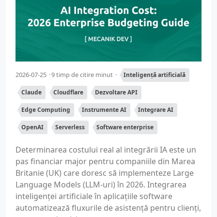
2026-07-25
9 timp de citire minut
Inteligență artificială
Claude
Cloudflare
Dezvoltare API
Edge Computing
Instrumente AI
Integrare AI
OpenAI
Serverless
Software enterprise
Determinarea costului real al integrării IA este un
pas financiar major pentru companiile din Marea
Britanie (UK) care doresc să implementeze Large
Language Models (LLM-uri) în 2026. Integrarea
inteligenței artificiale în aplicațiile software
automatizează fluxurile de asistență pentru clienți,