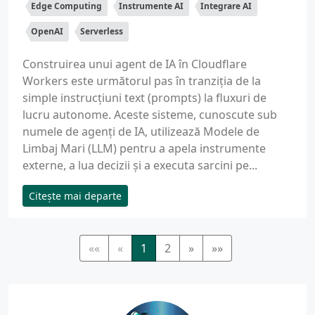
Edge Computing
Instrumente AI
Integrare AI
OpenAI
Serverless
Construirea unui agent de IA în Cloudflare
Workers este următorul pas în tranziția de la
simple instrucțiuni text (prompts) la fluxuri de
lucru autonome. Aceste sisteme, cunoscute sub
numele de agenți de IA, utilizează Modele de
Limbaj Mari (LLM) pentru a apela instrumente
externe, a lua decizii și a executa sarcini pe...
Citește mai departe
««
«
1
2
»
»»