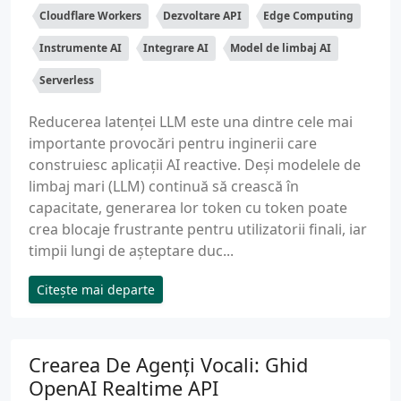
Cloudflare Workers
Dezvoltare API
Edge Computing
Instrumente AI
Integrare AI
Model de limbaj AI
Serverless
Reducerea latenței LLM este una dintre cele mai
importante provocări pentru inginerii care
construiesc aplicații AI reactive. Deși modelele de
limbaj mari (LLM) continuă să crească în
capacitate, generarea lor token cu token poate
crea blocaje frustrante pentru utilizatorii finali, iar
timpii lungi de așteptare duc...
Citește mai departe
Crearea De Agenți Vocali: Ghid
OpenAI Realtime API