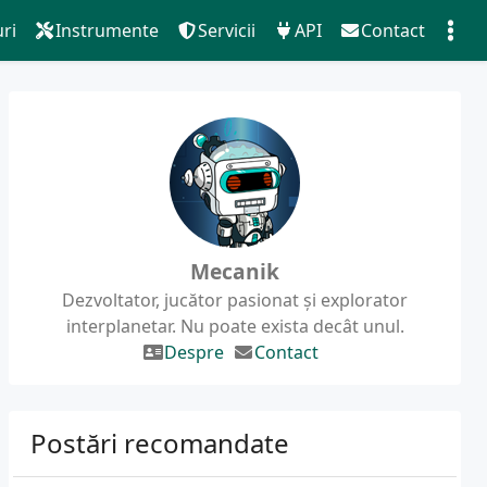
ri
Instrumente
Servicii
API
Contact
Mecanik
Dezvoltator, jucător pasionat și explorator
interplanetar. Nu poate exista decât unul.
Despre
Contact
Postări recomandate