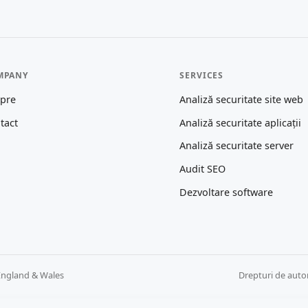
MPANY
SERVICES
pre
Analiză securitate site web
tact
Analiză securitate aplicații
Analiză securitate server
Audit SEO
Dezvoltare software
England & Wales
Drepturi de auto