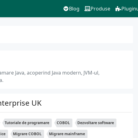
Blog
Produse
Pluginu
ramare Java, acoperind Java modern, JVM-ul,
a.
nterprise UK
Tutoriale de programare
COBOL
Dezvoltare software
nice
Migrare COBOL
Migrare mainframe