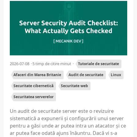
2026-07-08
5 timp de citire minut
Tutoriale de securitate
Afaceri din Marea Britanie
Audit de securitate
Linux
Securitate cibernetică
Securitate web
Securitatea serverelor
Un audit de securitate server este o revizuire
sistematică a expunerii și configurării unui server
pentru a găsi unde ar putea intra un atacator și ce
ar putea face odată ajuns înăuntru. Dacă vi s-a