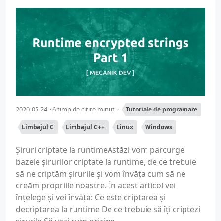
2020-05-24
6 timp de citire minut
Tutoriale de programare
Limbajul C
Limbajul C++
Linux
Windows
Șiruri criptate la runtimeAstăzi vom parcurge
bazele șirurilor criptate la runtime, de ce trebuie
să ne criptăm șirurile și vom învăța cum să ne
creăm propriile noastre. În acest articol vei
înțelege și vei învăța: Ce este criptarea și
decriptarea la runtime De ce trebuie să îți criptezi