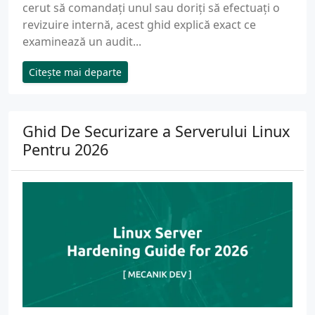
cerut să comandați unul sau doriți să efectuați o
revizuire internă, acest ghid explică exact ce
examinează un audit...
Citește mai departe
Ghid De Securizare a Serverului Linux
Pentru 2026