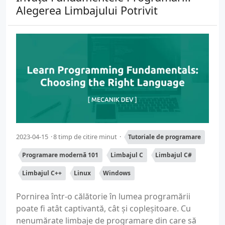
Alegerea Limbajului Potrivit
2023-04-15
8 timp de citire minut
Tutoriale de programare
Programare modernă 101
Limbajul C
Limbajul C#
Limbajul C++
Linux
Windows
Pornirea într-o călătorie în lumea programării
poate fi atât captivantă, cât și copleșitoare. Cu
nenumărate limbaje de programare din care să