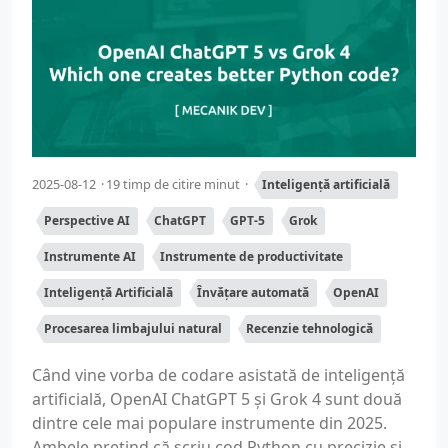
2025-08-12
19 timp de citire minut
Inteligență artificială
Perspective AI
ChatGPT
GPT-5
Grok
Instrumente AI
Instrumente de productivitate
Inteligență Artificială
Învățare automată
OpenAI
Procesarea limbajului natural
Recenzie tehnologică
Când vine vorba de codare asistată de inteligență
artificială, OpenAI ChatGPT 5 și Grok 4 sunt două
dintre cele mai populare instrumente din 2025.
Ambele pretind că scriu cod Python cu precizie și