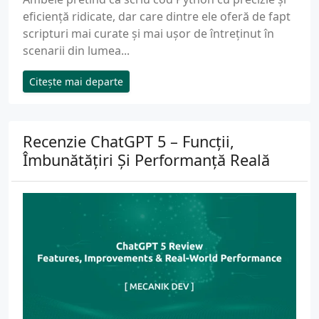
eficiență ridicate, dar care dintre ele oferă de fapt
scripturi mai curate și mai ușor de întreținut în
scenarii din lumea...
Citește mai departe
Recenzie ChatGPT 5 – Funcții,
Îmbunătățiri Și Performanță Reală