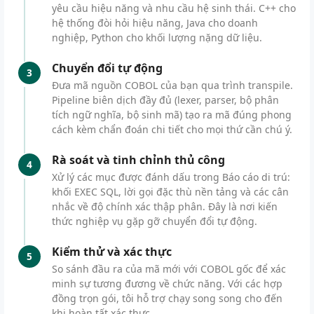
yêu cầu hiệu năng và nhu cầu hệ sinh thái. C++ cho
hệ thống đòi hỏi hiệu năng, Java cho doanh
nghiệp, Python cho khối lượng nặng dữ liệu.
Chuyển đổi tự động
3
Đưa mã nguồn COBOL của bạn qua trình transpile.
Pipeline biên dịch đầy đủ (lexer, parser, bộ phân
tích ngữ nghĩa, bộ sinh mã) tạo ra mã đúng phong
cách kèm chẩn đoán chi tiết cho mọi thứ cần chú ý.
Rà soát và tinh chỉnh thủ công
4
Xử lý các mục được đánh dấu trong Báo cáo di trú:
khối EXEC SQL, lời gọi đặc thù nền tảng và các cân
nhắc về độ chính xác thập phân. Đây là nơi kiến
thức nghiệp vụ gặp gỡ chuyển đổi tự động.
Kiểm thử và xác thực
5
So sánh đầu ra của mã mới với COBOL gốc để xác
minh sự tương đương về chức năng. Với các hợp
đồng trọn gói, tôi hỗ trợ chạy song song cho đến
khi hoàn tất xác thực.