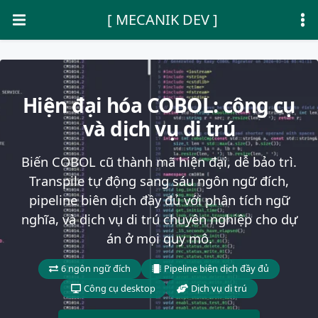
[ MECANIK DEV ]
Hiện đại hóa COBOL: công cụ
và dịch vụ di trú
Biến COBOL cũ thành mã hiện đại, dễ bảo trì.
Transpile tự động sang sáu ngôn ngữ đích,
pipeline biên dịch đầy đủ với phân tích ngữ
nghĩa, và dịch vụ di trú chuyên nghiệp cho dự
án ở mọi quy mô.
6 ngôn ngữ đích
Pipeline biên dịch đầy đủ
Công cụ desktop
Dịch vụ di trú