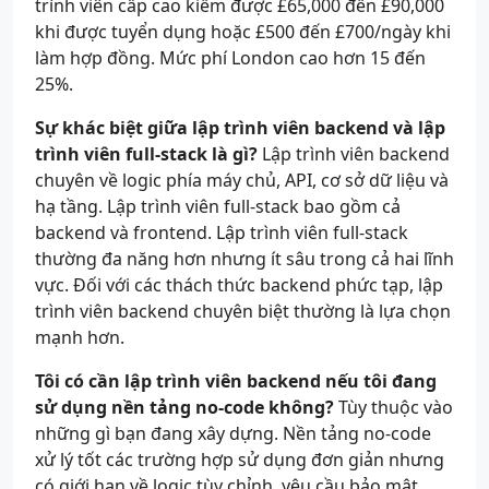
trình viên cấp cao kiếm được £65,000 đến £90,000
khi được tuyển dụng hoặc £500 đến £700/ngày khi
làm hợp đồng. Mức phí London cao hơn 15 đến
25%.
Sự khác biệt giữa lập trình viên backend và lập
trình viên full-stack là gì?
Lập trình viên backend
chuyên về logic phía máy chủ, API, cơ sở dữ liệu và
hạ tầng. Lập trình viên full-stack bao gồm cả
backend và frontend. Lập trình viên full-stack
thường đa năng hơn nhưng ít sâu trong cả hai lĩnh
vực. Đối với các thách thức backend phức tạp, lập
trình viên backend chuyên biệt thường là lựa chọn
mạnh hơn.
Tôi có cần lập trình viên backend nếu tôi đang
sử dụng nền tảng no-code không?
Tùy thuộc vào
những gì bạn đang xây dựng. Nền tảng no-code
xử lý tốt các trường hợp sử dụng đơn giản nhưng
có giới hạn về logic tùy chỉnh, yêu cầu bảo mật,