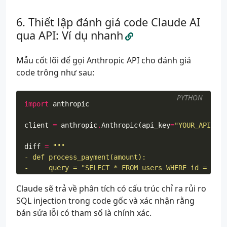
Thiết lập đánh giá code Claude AI
qua API: Ví dụ nhanh
Mẫu cốt lõi để gọi Anthropic API cho đánh giá
code trông như sau:
PYTHON
import
anthropic
client
=
anthropic
.
Anthropic
(
api_key
=
"YOUR_API_KEY
diff
=
Claude sẽ trả về phân tích có cấu trúc chỉ ra rủi ro
+     query = "SELECT * FROM users WHERE id = 
%s
SQL injection trong code gốc và xác nhận rằng
"""
bản sửa lỗi có tham số là chính xác.
message
=
client
.
messages
.
create
(