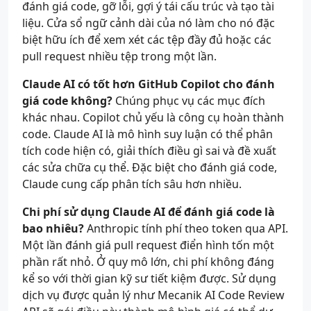
đánh giá code, gỡ lỗi, gợi ý tái cấu trúc và tạo tài
liệu. Cửa sổ ngữ cảnh dài của nó làm cho nó đặc
biệt hữu ích để xem xét các tệp đầy đủ hoặc các
pull request nhiều tệp trong một lần.
Claude AI có tốt hơn GitHub Copilot cho đánh
giá code không?
Chúng phục vụ các mục đích
khác nhau. Copilot chủ yếu là công cụ hoàn thành
code. Claude AI là mô hình suy luận có thể phân
tích code hiện có, giải thích điều gì sai và đề xuất
các sửa chữa cụ thể. Đặc biệt cho đánh giá code,
Claude cung cấp phân tích sâu hơn nhiều.
Chi phí sử dụng Claude AI để đánh giá code là
bao nhiêu?
Anthropic tính phí theo token qua API.
Một lần đánh giá pull request điển hình tốn một
phần rất nhỏ. Ở quy mô lớn, chi phí không đáng
kể so với thời gian kỹ sư tiết kiệm được. Sử dụng
dịch vụ được quản lý như Mecanik AI Code Review