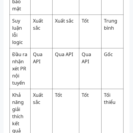
bảo
mật
Suy
Xuất
Xuất sắc
Tốt
Trung
luận
sắc
bình
lỗi
logic
Đầu ra
Qua
Qua API
Qua
Gốc
nhận
API
API
xét PR
nội
tuyến
Khả
Xuất
Tốt
Tốt
Tối
năng
sắc
thiểu
giải
thích
kết
quả