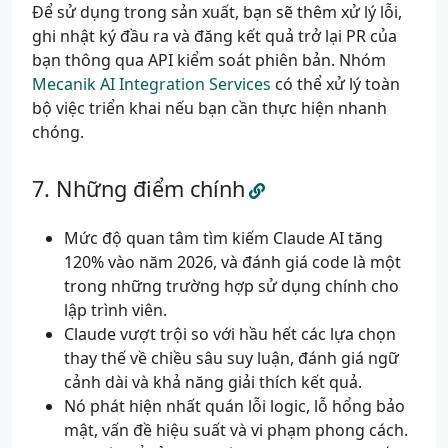
Để sử dụng trong sản xuất, bạn sẽ thêm xử lý lỗi,
model
=
"claude-sonnet-4-6"
,
max_tokens
=
1024
,
ghi nhật ký đầu ra và đăng kết quả trở lại PR của
messages
=
[
bạn thông qua API kiểm soát phiên bản. Nhóm
{
Mecanik AI Integration Services
có thể xử lý toàn
"role"
:
"user"
,
bộ việc triển khai nếu bạn cần thực hiện nhanh
"content"
:
f
"Review this code diff fo
chóng.
}
]
)
Những điểm chính
print
(
message
.
content
[
0
]
.
text
)
Mức độ quan tâm tìm kiếm Claude AI tăng
120% vào năm 2026, và đánh giá code là một
trong những trường hợp sử dụng chính cho
lập trình viên.
Claude vượt trội so với hầu hết các lựa chọn
thay thế về chiều sâu suy luận, đánh giá ngữ
cảnh dài và khả năng giải thích kết quả.
Nó phát hiện nhất quán lỗi logic, lỗ hổng bảo
mật, vấn đề hiệu suất và vi phạm phong cách.