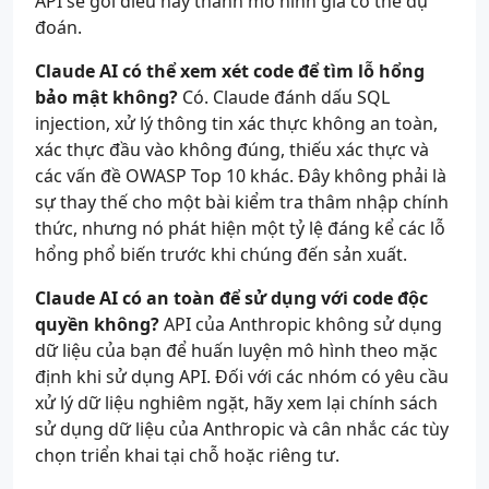
API sẽ gói điều này thành mô hình giá có thể dự
đoán.
Claude AI có thể xem xét code để tìm lỗ hổng
bảo mật không?
Có. Claude đánh dấu SQL
injection, xử lý thông tin xác thực không an toàn,
xác thực đầu vào không đúng, thiếu xác thực và
các vấn đề OWASP Top 10 khác. Đây không phải là
sự thay thế cho một bài kiểm tra thâm nhập chính
thức, nhưng nó phát hiện một tỷ lệ đáng kể các lỗ
hổng phổ biến trước khi chúng đến sản xuất.
Claude AI có an toàn để sử dụng với code độc
quyền không?
API của Anthropic không sử dụng
dữ liệu của bạn để huấn luyện mô hình theo mặc
định khi sử dụng API. Đối với các nhóm có yêu cầu
xử lý dữ liệu nghiêm ngặt, hãy xem lại chính sách
sử dụng dữ liệu của Anthropic và cân nhắc các tùy
chọn triển khai tại chỗ hoặc riêng tư.