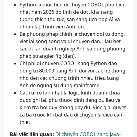
Python la muc tieu di chuyen COBOL pho bien
nhat nam 2026 do tinh de doc, kha nang
tuong thich thu tuc, san sang tich hop AI va
nhom lap trinh vien Anh lon.
Ba phuong phap chinh la chuyen doi tu dong,
viet lai song song va di chuyen dan. Hau het
cac du an doanh nghiep Anh su dung phuong
phap strangler fig (dan).
Chi phi di chuyen COBOL sang Python dao
dong tu 80.000 bang Anh doi voi cac he thong
nho den cac chuong trinh nhieu trieu bang
Anh de ngung su dung mainframe.
Cac rui ro lon nhat la logic kinh doanh chua
duoc ghi lai, phu thuoc dinh dang du lieu va
kiem tra hoi quy khong day du. Viec giai quyet
ca ba truoc khi bat dau di chuyen la dieu can
thiet.
Bài viết liên quan:
Di chuyển COBOL sang Java -