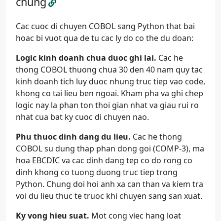
chung
Cac cuoc di chuyen COBOL sang Python that bai
hoac bi vuot qua de tu cac ly do co the du doan:
Logic kinh doanh chua duoc ghi lai.
Cac he
thong COBOL thuong chua 30 den 40 nam quy tac
kinh doanh tich luy duoc nhung truc tiep vao code,
khong co tai lieu ben ngoai. Kham pha va ghi chep
logic nay la phan ton thoi gian nhat va giau rui ro
nhat cua bat ky cuoc di chuyen nao.
Phu thuoc dinh dang du lieu.
Cac he thong
COBOL su dung thap phan dong goi (COMP-3), ma
hoa EBCDIC va cac dinh dang tep co do rong co
dinh khong co tuong duong truc tiep trong
Python. Chung doi hoi anh xa can than va kiem tra
voi du lieu thuc te truoc khi chuyen sang san xuat.
Ky vong hieu suat.
Mot cong viec hang loat