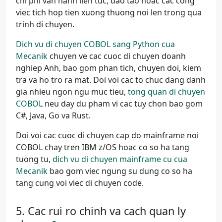
chi phi van hanh lien tuc, dao tao hoac cac cong
viec tich hop tien xuong thuong noi len trong qua
trinh di chuyen.
Dich vu di chuyen COBOL sang Python cua
Mecanik
chuyen ve cac cuoc di chuyen doanh
nghiep Anh, bao gom phan tich, chuyen doi, kiem
tra va ho tro ra mat. Doi voi cac to chuc dang danh
gia nhieu ngon ngu muc tieu,
tong quan di chuyen
COBOL
neu day du pham vi cac tuy chon bao gom
C#, Java, Go va Rust.
Doi voi cac cuoc di chuyen cap do mainframe noi
COBOL chay tren IBM z/OS hoac co so ha tang
tuong tu,
dich vu di chuyen mainframe cu cua
Mecanik
bao gom viec ngung su dung co so ha
tang cung voi viec di chuyen code.
Cac rui ro chinh va cach quan ly