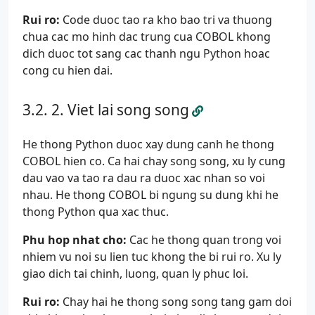
Rui ro:
Code duoc tao ra kho bao tri va thuong
chua cac mo hinh dac trung cua COBOL khong
dich duoc tot sang cac thanh ngu Python hoac
cong cu hien dai.
2. Viet lai song song
He thong Python duoc xay dung canh he thong
COBOL hien co. Ca hai chay song song, xu ly cung
dau vao va tao ra dau ra duoc xac nhan so voi
nhau. He thong COBOL bi ngung su dung khi he
thong Python qua xac thuc.
Phu hop nhat cho:
Cac he thong quan trong voi
nhiem vu noi su lien tuc khong the bi rui ro. Xu ly
giao dich tai chinh, luong, quan ly phuc loi.
Rui ro:
Chay hai he thong song song tang gam doi