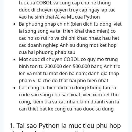
tuc cua COBOL va cung cap cho he thong
duoc di chuyen quyen truy cap ngay lap tuc
vao he sinh thai AI va ML cua Python
Ba phuong phap chinh (bien dich tu dong, viet
lai song song va tai trien khai theo mien) co
cac ho so rui ro va chi phi khac nhau; hau het
cac doanh nghiep Anh su dung mot ket hop
cua hai phuong phap sau
Mot cuoc di chuyen COBOL co quy mo trung
binh ton tu 200.000 den 500.000 bang Anh tro
len va mat tu mot den ba nam; danh gia thap
pham vi la che do that bai pho bien nhat
Cac cong cu bien dich tu dong khong tao ra
code san sang cho san xuat; viec xem xet thu
cong, kiem tra va xac nhan kinh doanh van la
can thiet bat ke cong cu nao duoc su dung
Tai sao Python la muc tieu phu hop