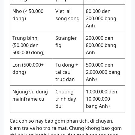
Nho (< 50.000
Viet lai
80.000 den
dong)
song song
200.000 bang
Anh
Trung binh
Strangler
200.000 den
(50.000 den
fig
800.000 bang
500.000 dong)
Anh
Lon (500.000+
Tu dong +
500.000 den
dong)
tai cau
2.000.000 bang
truc dan
Anh+
Ngung su dung
Chuong
1.000.000 den
mainframe cu
trinh day
10.000.000
du
bang Anh+
Cac con so nay bao gom phan tich, di chuyen,
kiem tra va ho tro ra mat. Chung khong bao gom