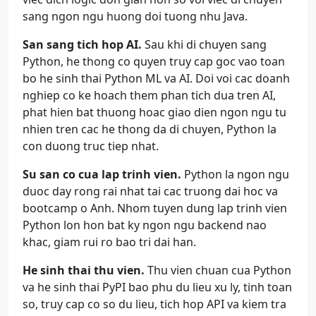
sang ngon ngu huong doi tuong nhu Java.
San sang tich hop AI.
Sau khi di chuyen sang
Python, he thong co quyen truy cap goc vao toan
bo he sinh thai Python ML va AI. Doi voi cac doanh
nghiep co ke hoach them phan tich dua tren AI,
phat hien bat thuong hoac giao dien ngon ngu tu
nhien tren cac he thong da di chuyen, Python la
con duong truc tiep nhat.
Su san co cua lap trinh vien.
Python la ngon ngu
duoc day rong rai nhat tai cac truong dai hoc va
bootcamp o Anh. Nhom tuyen dung lap trinh vien
Python lon hon bat ky ngon ngu backend nao
khac, giam rui ro bao tri dai han.
He sinh thai thu vien.
Thu vien chuan cua Python
va he sinh thai PyPI bao phu du lieu xu ly, tinh toan
so, truy cap co so du lieu, tich hop API va kiem tra