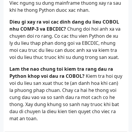
Viec ngung su dung mainframe thuong xay ra sau
khi he thong Python duoc xac nhan.
Dieu gi xay ra voi cac dinh dang du lieu COBOL
nhu COMP-3 va EBCDIC?
Chung doi hoi anh xa va
chuyen doi ro rang. Co cac thu vien Python de xu
ly du lieu thap phan dong goi va EBCDIC, nhung
moi cau truc du lieu can duoc anh xa va kiem tra
voi du lieu thuc truoc khi su dung trong san xuat.
Lam the nao chung toi kiem tra rang dau ra
Python khop voi dau ra COBOL?
Kiem tra hoi quy
voi du lieu san xuat thuc te (an danh hoa khi can)
la phuong phap chuan. Chay ca hai he thong voi
cung dau vao va so sanh dau ra mot cach co he
thong. Xay dung khung so sanh nay truoc khi bat
dau di chuyen la dieu kien tien quyet cho viec ra
mat an toan.