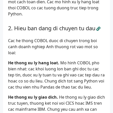
mot cach toan dien. Cac mo hinh xu ly hang loat
thoi COBOL co cac tuong duong truc tiep trong
Python.
Hieu ban dang di chuyen tu dau
Cac he thong COBOL duoc di chuyen trong boi
canh doanh nghiep Anh thuong rot vao mot so
loai:
He thong xu ly hang loat.
Mo hinh COBOL pho
bien nhat: cac khoi luong lon ban ghi doc tu cac
tep tin, duoc xu ly tuan tu va ghi vao cac tep dau ra
hoac co so du lieu. Chung dich tot sang Python voi
cac thu vien nhu Pandas de thao tac du lieu.
He thong xu ly giao dich.
He thong xu ly giao dich
truc tuyen, thuong ket noi voi CICS hoac IMS tren
cac mainframe IBM. Chung yeu cau anh xa can