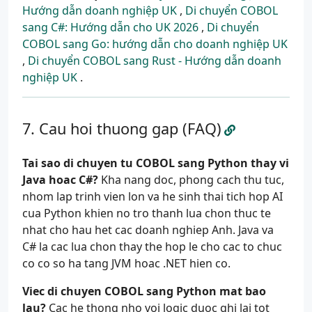
Hướng dẫn doanh nghiệp UK
,
Di chuyển COBOL
sang C#: Hướng dẫn cho UK 2026
,
Di chuyển
COBOL sang Go: hướng dẫn cho doanh nghiệp UK
,
Di chuyển COBOL sang Rust - Hướng dẫn doanh
nghiệp UK
.
Cau hoi thuong gap (FAQ)
Tai sao di chuyen tu COBOL sang Python thay vi
Java hoac C#?
Kha nang doc, phong cach thu tuc,
nhom lap trinh vien lon va he sinh thai tich hop AI
cua Python khien no tro thanh lua chon thuc te
nhat cho hau het cac doanh nghiep Anh. Java va
C# la cac lua chon thay the hop le cho cac to chuc
co co so ha tang JVM hoac .NET hien co.
Viec di chuyen COBOL sang Python mat bao
lau?
Cac he thong nho voi logic duoc ghi lai tot