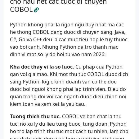
cho hau het cac cuoc di chuyen
COBOL
Python khong phai la ngon ngu duy nhat ma cac
he thong COBOL dang duoc di chuyen sang. Java,
C#, Go va C++ deu la cac muc tieu hop le tuy thuoc
vao boi canh. Nhung Python da tro thanh mac
dinh vi mot so ly do hoi tu vao nam 2026:
Kha doc thay vi la so luoc.
Cu phap cua Python
gan voi gia mao. Khi mot thu tuc COBOL duoc dich
sang Python, logic kinh doanh van co the doc
duoc boi nguoi khong phai lap trinh vien. Dieu do
quan trong doi voi cac nganh duoc dieu chinh noi
kiem toan va xem xet la yeu cau.
Tuong thich thu tuc.
COBOL ve ban chat la thu
tuc: no xu ly du lieu tung buoc, tung doan. Python
ho tro lap trinh thu tuc mot cach tu nhien, lam cho
viec dich logic don gian hon so voi viec di chuyen