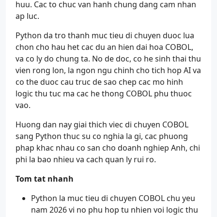
huu. Cac to chuc van hanh chung dang cam nhan
ap luc.
Python da tro thanh muc tieu di chuyen duoc lua
chon cho hau het cac du an hien dai hoa COBOL,
va co ly do chung ta. No de doc, co he sinh thai thu
vien rong lon, la ngon ngu chinh cho tich hop AI va
co the duoc cau truc de sao chep cac mo hinh
logic thu tuc ma cac he thong COBOL phu thuoc
vao.
Huong dan nay giai thich viec di chuyen COBOL
sang Python thuc su co nghia la gi, cac phuong
phap khac nhau co san cho doanh nghiep Anh, chi
phi la bao nhieu va cach quan ly rui ro.
Tom tat nhanh
Python la muc tieu di chuyen COBOL chu yeu
nam 2026 vi no phu hop tu nhien voi logic thu