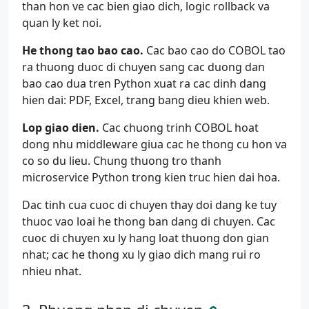
than hon ve cac bien giao dich, logic rollback va
quan ly ket noi.
He thong tao bao cao.
Cac bao cao do COBOL tao
ra thuong duoc di chuyen sang cac duong dan
bao cao dua tren Python xuat ra cac dinh dang
hien dai: PDF, Excel, trang bang dieu khien web.
Lop giao dien.
Cac chuong trinh COBOL hoat
dong nhu middleware giua cac he thong cu hon va
co so du lieu. Chung thuong tro thanh
microservice Python trong kien truc hien dai hoa.
Dac tinh cua cuoc di chuyen thay doi dang ke tuy
thuoc vao loai he thong ban dang di chuyen. Cac
cuoc di chuyen xu ly hang loat thuong don gian
nhat; cac he thong xu ly giao dich mang rui ro
nhieu nhat.