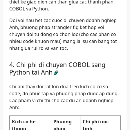
thiet ke giao dien can than giua cac thanh phan
COBOL va Python.
Doi voi hau het cac cuoc di chuyen doanh nghiep
Anh, phuong phap strangler fig ket hop voi
chuyen doi tu dong co chon loc (cho cac phan co
nhieu code khuon mau) mang lai su can bang tot
nhat giua rui ro va van toc.
Chi phi di chuyen COBOL sang
Python tai Anh
Chi phi thay doi rat lon dua tren kich co co so
code, do phuc tap va phuong phap duoc ap dung.
Cac pham vi chi thi cho cac du an doanh nghiep
Anh:
Kich co he
Phuong
Chi phi uoc
thong
phap
tinh