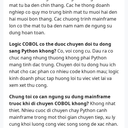
mat tu ba den chin thang. Cac he thong doanh
nghiep co quy mo trung binh mat tu muoi hai den
hai muoi bon thang. Cac chuong trinh mainframe
lon co the mat tu ba den nam nam de ngung su
dung hoan toan.
Logic COBOL co the duoc chuyen doi tu dong
sang Python khong?
Co, voi cong cu. Dau ra co
chuc nang nhung thuong khong phai Python
mang tinh dac trung. Chuyen doi tu dong huu ich
nhat cho cac phan co nhieu code khuon mau; logic
kinh doanh phuc tap huong loi tu viec viet lai va
xem xet thu cong.
Chung toi co can ngung su dung mainframe
truoc khi di chuyen COBOL khong?
Khong nhat
thiet. Nhieu cuoc di chuyen chay Python canh
mainframe trong mot thoi gian chuyen tiep, xu ly
cung khoi luong cong viec song song de xac nhan.