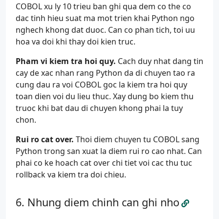
COBOL xu ly 10 trieu ban ghi qua dem co the co
dac tinh hieu suat ma mot trien khai Python ngo
nghech khong dat duoc. Can co phan tich, toi uu
hoa va doi khi thay doi kien truc.
Pham vi kiem tra hoi quy.
Cach duy nhat dang tin
cay de xac nhan rang Python da di chuyen tao ra
cung dau ra voi COBOL goc la kiem tra hoi quy
toan dien voi du lieu thuc. Xay dung bo kiem thu
truoc khi bat dau di chuyen khong phai la tuy
chon.
Rui ro cat over.
Thoi diem chuyen tu COBOL sang
Python trong san xuat la diem rui ro cao nhat. Can
phai co ke hoach cat over chi tiet voi cac thu tuc
rollback va kiem tra doi chieu.
Nhung diem chinh can ghi nho