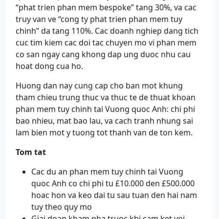
“phat trien phan mem bespoke” tang 30%, va cac
truy van ve “cong ty phat trien phan mem tuy
chinh” da tang 110%. Cac doanh nghiep dang tich
cuc tim kiem cac doi tac chuyen mo vi phan mem
co san ngay cang khong dap ung duoc nhu cau
hoat dong cua ho.
Huong dan nay cung cap cho ban mot khung
tham chieu trung thuc va thuc te de thuat khoan
phan mem tuy chinh tai Vuong quoc Anh: chi phi
bao nhieu, mat bao lau, va cach tranh nhung sai
lam bien mot y tuong tot thanh van de ton kem.
Tom tat
Cac du an phan mem tuy chinh tai Vuong
quoc Anh co chi phi tu £10.000 den £500.000
hoac hon va keo dai tu sau tuan den hai nam
tuy theo quy mo
Giai doan kham pha truoc khi cam ket voi