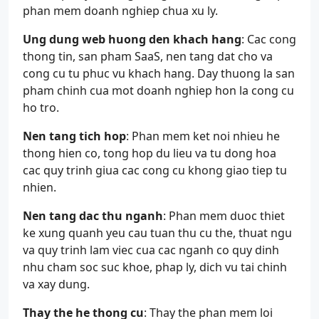
phan mem doanh nghiep chua xu ly.
Ung dung web huong den khach hang
: Cac cong
thong tin, san pham SaaS, nen tang dat cho va
cong cu tu phuc vu khach hang. Day thuong la san
pham chinh cua mot doanh nghiep hon la cong cu
ho tro.
Nen tang tich hop
: Phan mem ket noi nhieu he
thong hien co, tong hop du lieu va tu dong hoa
cac quy trinh giua cac cong cu khong giao tiep tu
nhien.
Nen tang dac thu nganh
: Phan mem duoc thiet
ke xung quanh yeu cau tuan thu cu the, thuat ngu
va quy trinh lam viec cua cac nganh co quy dinh
nhu cham soc suc khoe, phap ly, dich vu tai chinh
va xay dung.
Thay the he thong cu
: Thay the phan mem loi