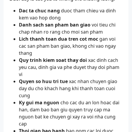
Dac ta chuc nang
duoc tham chieu va dinh
kem vao hop dong
Danh sach san pham ban giao
voi tieu chi
chap nhan ro rang cho moi san pham
Lich thanh toan dua tren cot moc
gan voi
cac san pham ban giao, khong chi vao ngay
thang
Quy trinh kiem soat thay doi
xac dinh cach
yeu cau, dinh gia va phe duyet thay doi pham
vi
Quyen so huu tri tue
xac nhan chuyen giao
day du cho khach hang khi thanh toan cuoi
cung
Ky gui ma nguon
cho cac du an lon hoac dai
han, dam bao ban giu quyen truy cap ma
nguon bat ke chuyen gi xay ra voi nha cung
cap
Thoi gian bao hanh
bao gom cac loi duoc