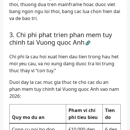
thoi, thuong dua tren mainframe hoac duoc viet
bang ngon ngu loi thoi, bang cac lua chon hien dai
va de bao tri.
Chi phi phat trien phan mem tuy
chinh tai Vuong quoc Anh
Chi phi la cau hoi xuat hien dau tien trong hau het
moi yeu cau, va no xung dang duoc tra loi trung
thuc thay vi “con tuy.”
Duoi day la cac muc gia thuc te cho cac du an
phan mem tuy chinh tai Vuong quoc Anh vao nam
2026:
Pham vi chi
Tien
Quy mo du an
phi tieu bieu
do
Cong cu noi bo don
£10.000 den
6 den