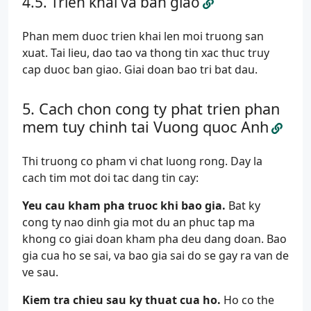
Trien khai va ban giao
Phan mem duoc trien khai len moi truong san
xuat. Tai lieu, dao tao va thong tin xac thuc truy
cap duoc ban giao. Giai doan bao tri bat dau.
Cach chon cong ty phat trien phan
mem tuy chinh tai Vuong quoc Anh
Thi truong co pham vi chat luong rong. Day la
cach tim mot doi tac dang tin cay:
Yeu cau kham pha truoc khi bao gia.
Bat ky
cong ty nao dinh gia mot du an phuc tap ma
khong co giai doan kham pha deu dang doan. Bao
gia cua ho se sai, va bao gia sai do se gay ra van de
ve sau.
Kiem tra chieu sau ky thuat cua ho.
Ho co the