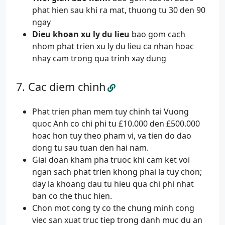
phat hien sau khi ra mat, thuong tu 30 den 90
ngay
Dieu khoan xu ly du lieu
bao gom cach
nhom phat trien xu ly du lieu ca nhan hoac
nhay cam trong qua trinh xay dung
Cac diem chinh
Phat trien phan mem tuy chinh tai Vuong
quoc Anh co chi phi tu £10.000 den £500.000
hoac hon tuy theo pham vi, va tien do dao
dong tu sau tuan den hai nam.
Giai doan kham pha truoc khi cam ket voi
ngan sach phat trien khong phai la tuy chon;
day la khoang dau tu hieu qua chi phi nhat
ban co the thuc hien.
Chon mot cong ty co the chung minh cong
viec san xuat truc tiep trong danh muc du an