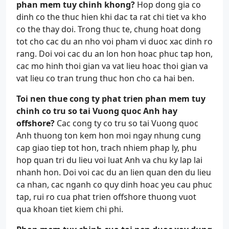
phan mem tuy chinh khong?
Hop dong gia co
dinh co the thuc hien khi dac ta rat chi tiet va kho
co the thay doi. Trong thuc te, chung hoat dong
tot cho cac du an nho voi pham vi duoc xac dinh ro
rang. Doi voi cac du an lon hon hoac phuc tap hon,
cac mo hinh thoi gian va vat lieu hoac thoi gian va
vat lieu co tran trung thuc hon cho ca hai ben.
Toi nen thue cong ty phat trien phan mem tuy
chinh co tru so tai Vuong quoc Anh hay
offshore?
Cac cong ty co tru so tai Vuong quoc
Anh thuong ton kem hon moi ngay nhung cung
cap giao tiep tot hon, trach nhiem phap ly, phu
hop quan tri du lieu voi luat Anh va chu ky lap lai
nhanh hon. Doi voi cac du an lien quan den du lieu
ca nhan, cac nganh co quy dinh hoac yeu cau phuc
tap, rui ro cua phat trien offshore thuong vuot
qua khoan tiet kiem chi phi.