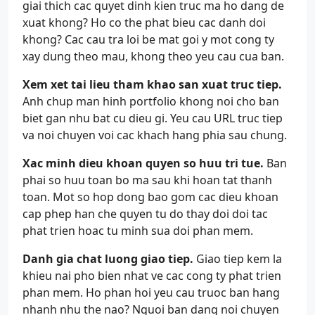
giai thich cac quyet dinh kien truc ma ho dang de
xuat khong? Ho co the phat bieu cac danh doi
khong? Cac cau tra loi be mat goi y mot cong ty
xay dung theo mau, khong theo yeu cau cua ban.
Xem xet tai lieu tham khao san xuat truc tiep.
Anh chup man hinh portfolio khong noi cho ban
biet gan nhu bat cu dieu gi. Yeu cau URL truc tiep
va noi chuyen voi cac khach hang phia sau chung.
Xac minh dieu khoan quyen so huu tri tue.
Ban
phai so huu toan bo ma sau khi hoan tat thanh
toan. Mot so hop dong bao gom cac dieu khoan
cap phep han che quyen tu do thay doi doi tac
phat trien hoac tu minh sua doi phan mem.
Danh gia chat luong giao tiep.
Giao tiep kem la
khieu nai pho bien nhat ve cac cong ty phat trien
phan mem. Ho phan hoi yeu cau truoc ban hang
nhanh nhu the nao? Nguoi ban dang noi chuyen