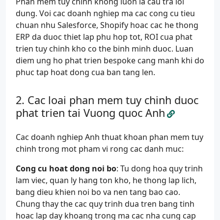
Phan mem tuy chinh khong luon la cau tra loi
dung. Voi cac doanh nghiep ma cac cong cu tieu
chuan nhu Salesforce, Shopify hoac cac he thong
ERP da duoc thiet lap phu hop tot, ROI cua phat
trien tuy chinh kho co the binh minh duoc. Luan
diem ung ho phat trien bespoke cang manh khi do
phuc tap hoat dong cua ban tang len.
Cac loai phan mem tuy chinh duoc
phat trien tai Vuong quoc Anh
Cac doanh nghiep Anh thuat khoan phan mem tuy
chinh trong mot pham vi rong cac danh muc:
Cong cu hoat dong noi bo
: Tu dong hoa quy trinh
lam viec, quan ly hang ton kho, he thong lap lich,
bang dieu khien noi bo va nen tang bao cao.
Chung thay the cac quy trinh dua tren bang tinh
hoac lap day khoang trong ma cac nha cung cap