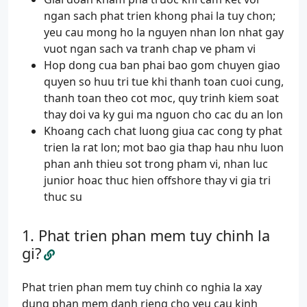
ngan sach phat trien khong phai la tuy chon;
yeu cau mong ho la nguyen nhan lon nhat gay
vuot ngan sach va tranh chap ve pham vi
Hop dong cua ban phai bao gom chuyen giao
quyen so huu tri tue khi thanh toan cuoi cung,
thanh toan theo cot moc, quy trinh kiem soat
thay doi va ky gui ma nguon cho cac du an lon
Khoang cach chat luong giua cac cong ty phat
trien la rat lon; mot bao gia thap hau nhu luon
phan anh thieu sot trong pham vi, nhan luc
junior hoac thuc hien offshore thay vi gia tri
thuc su
Phat trien phan mem tuy chinh la
gi?
Phat trien phan mem tuy chinh co nghia la xay
dung phan mem danh rieng cho yeu cau kinh