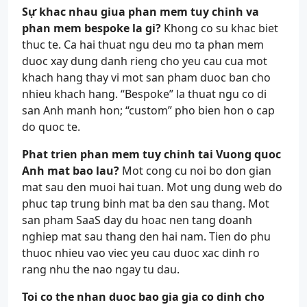
Sự khac nhau giua phan mem tuy chinh va
phan mem bespoke la gi?
Khong co su khac biet
thuc te. Ca hai thuat ngu deu mo ta phan mem
duoc xay dung danh rieng cho yeu cau cua mot
khach hang thay vi mot san pham duoc ban cho
nhieu khach hang. “Bespoke” la thuat ngu co di
san Anh manh hon; “custom” pho bien hon o cap
do quoc te.
Phat trien phan mem tuy chinh tai Vuong quoc
Anh mat bao lau?
Mot cong cu noi bo don gian
mat sau den muoi hai tuan. Mot ung dung web do
phuc tap trung binh mat ba den sau thang. Mot
san pham SaaS day du hoac nen tang doanh
nghiep mat sau thang den hai nam. Tien do phu
thuoc nhieu vao viec yeu cau duoc xac dinh ro
rang nhu the nao ngay tu dau.
Toi co the nhan duoc bao gia gia co dinh cho