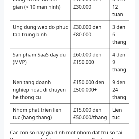
gian (< 10 man hinh)
£30.000
12
tuan
Ung dung web do phuc
£30.000 den
3 den
tap trung binh
£80.000
6
thang
San pham SaaS day du
£60.000 den
4 den
(MVP)
£150.000
9
thang
Nen tang doanh
£150.000 den
9 den
nghiep hoac di chuyen
£500.000+
24
he thong cu
thang
Nhom phat trien lien
£15.000 den
Lien
tuc (hang thang)
£50.000/thang
tuc
Cac con so nay gia dinh mot nhom dat tru so tai