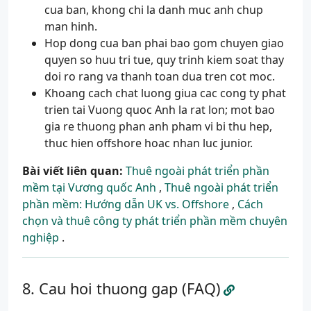
cua ban, khong chi la danh muc anh chup
man hinh.
Hop dong cua ban phai bao gom chuyen giao
quyen so huu tri tue, quy trinh kiem soat thay
doi ro rang va thanh toan dua tren cot moc.
Khoang cach chat luong giua cac cong ty phat
trien tai Vuong quoc Anh la rat lon; mot bao
gia re thuong phan anh pham vi bi thu hep,
thuc hien offshore hoac nhan luc junior.
Bài viết liên quan:
Thuê ngoài phát triển phần
mềm tại Vương quốc Anh
,
Thuê ngoài phát triển
phần mềm: Hướng dẫn UK vs. Offshore
,
Cách
chọn và thuê công ty phát triển phần mềm chuyên
nghiệp
.
Cau hoi thuong gap (FAQ)