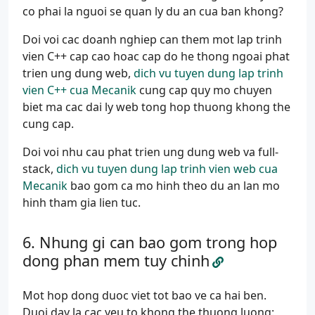
co phai la nguoi se quan ly du an cua ban khong?
Doi voi cac doanh nghiep can them mot lap trinh
vien C++ cap cao hoac cap do he thong ngoai phat
trien ung dung web,
dich vu tuyen dung lap trinh
vien C++ cua Mecanik
cung cap quy mo chuyen
biet ma cac dai ly web tong hop thuong khong the
cung cap.
Doi voi nhu cau phat trien ung dung web va full-
stack,
dich vu tuyen dung lap trinh vien web cua
Mecanik
bao gom ca mo hinh theo du an lan mo
hinh tham gia lien tuc.
Nhung gi can bao gom trong hop
dong phan mem tuy chinh
Mot hop dong duoc viet tot bao ve ca hai ben.
Duoi day la cac yeu to khong the thuong luong: