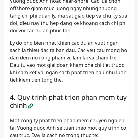
Vuong quoc Anh hoac near-shore. Cac lua chon
offshore giam muc luong ngay nhung thuong
tang chi phi quan ly, ma sat giao tiep va chu ky sua
doi, dieu nay thu hep dang ke khoang cach chi phi
doi voi cac du an phuc tap.
Ly do pho bien nhat khien cac du an vuot ngan
sach la thieu dac ta ban dau. Cac yeu cau mong ho
dan den mo rong pham vi, lam lai va cham tre.
Dau tu vao mot giai doan kham pha chi tiet truoc
khi cam ket voi ngan sach phat trien hau nhu luon
tiet kiem tien tong the.
Quy trinh phat trien phan mem tuy
chinh
Mot cong ty phat trien phan mem chuyen nghiep
tai Vuong quoc Anh se tuan theo mot quy trinh co
cau truc. Day la cach no trong thuc te: