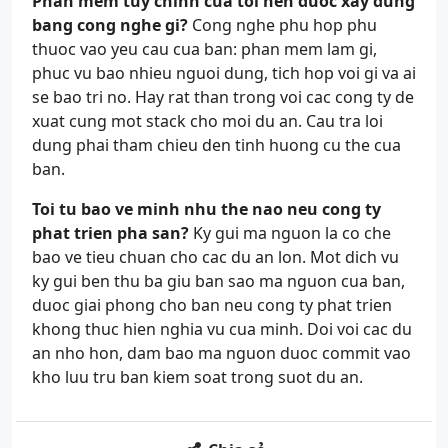
Phan mem tuy chinh cua toi nen duoc xay dung
bang cong nghe gi?
Cong nghe phu hop phu
thuoc vao yeu cau cua ban: phan mem lam gi,
phuc vu bao nhieu nguoi dung, tich hop voi gi va ai
se bao tri no. Hay rat than trong voi cac cong ty de
xuat cung mot stack cho moi du an. Cau tra loi
dung phai tham chieu den tinh huong cu the cua
ban.
Toi tu bao ve minh nhu the nao neu cong ty
phat trien pha san?
Ky gui ma nguon la co che
bao ve tieu chuan cho cac du an lon. Mot dich vu
ky gui ben thu ba giu ban sao ma nguon cua ban,
duoc giai phong cho ban neu cong ty phat trien
khong thuc hien nghia vu cua minh. Doi voi cac du
an nho hon, dam bao ma nguon duoc commit vao
kho luu tru ban kiem soat trong suot du an.