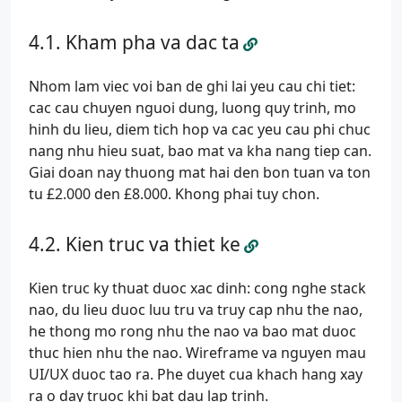
Kham pha va dac ta
Nhom lam viec voi ban de ghi lai yeu cau chi tiet:
cac cau chuyen nguoi dung, luong quy trinh, mo
hinh du lieu, diem tich hop va cac yeu cau phi chuc
nang nhu hieu suat, bao mat va kha nang tiep can.
Giai doan nay thuong mat hai den bon tuan va ton
tu £2.000 den £8.000. Khong phai tuy chon.
Kien truc va thiet ke
Kien truc ky thuat duoc xac dinh: cong nghe stack
nao, du lieu duoc luu tru va truy cap nhu the nao,
he thong mo rong nhu the nao va bao mat duoc
thuc hien nhu the nao. Wireframe va nguyen mau
UI/UX duoc tao ra. Phe duyet cua khach hang xay
ra o day truoc khi bat dau lap trinh.