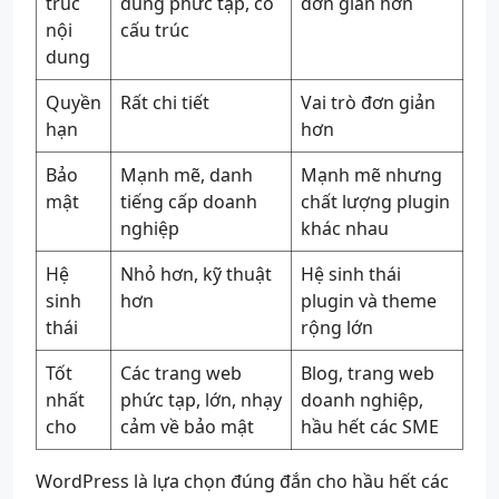
trúc
dung phức tạp, có
đơn giản hơn
nội
cấu trúc
dung
Quyền
Rất chi tiết
Vai trò đơn giản
hạn
hơn
Bảo
Mạnh mẽ, danh
Mạnh mẽ nhưng
mật
tiếng cấp doanh
chất lượng plugin
nghiệp
khác nhau
Hệ
Nhỏ hơn, kỹ thuật
Hệ sinh thái
sinh
hơn
plugin và theme
thái
rộng lớn
Tốt
Các trang web
Blog, trang web
nhất
phức tạp, lớn, nhạy
doanh nghiệp,
cho
cảm về bảo mật
hầu hết các SME
WordPress là lựa chọn đúng đắn cho hầu hết các