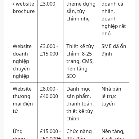
/ website
£3.000
theme dựng
doanh cá
brochure
sẵn, tùy
nhân,
chỉnh nhẹ
doanh
nghiệp rất
nhỏ
Website
£3.000 -
Thiết kế tùy
SME đã ổn
doanh
£15.000
chỉnh, 8-25
định
nghiệp
trang, CMS,
chuyên
nền tảng
nghiệp
SEO
Website
£8.000 -
Danh mục
Nhà bán
thương
£40.000
sản phẩm,
lẻ trực
mại điện
thanh toán,
tuyến
tử
thiết kế tùy
chỉnh
Ứng
£15.000 -
Chức năng
Nền tảng,
dụng
£50.000+
độc đáo,
SaaS, nhu