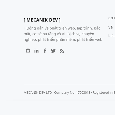
CO
[ MECANIK DEV ]
Về
Hướng dẫn về phát triển web, lập trình, bảo
mật, cơ sở hạ tầng và AI. Dịch vụ chuyên
Liê
nghiệp: phát triển phần mềm, phát triển web
MECANIK DEV LTD · Company No. 17003013 · Registered in 
Chúng tôi coi trọng quyền riêng tư của bạn