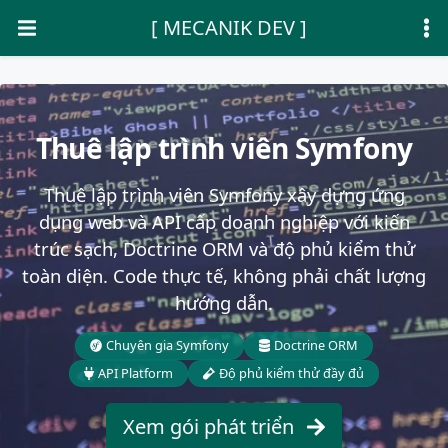
[ MECANIK DEV ]
Thuê lập trình viên Symfony
Thuê lập trình viên Symfony xây dựng ứng
dụng web và API cấp doanh nghiệp với kiến
trúc sạch, Doctrine ORM và độ phủ kiểm thử
toàn diện. Code thực tế, không phải chất lượng
hướng dẫn.
Chuyên gia Symfony
Doctrine ORM
API Platform
Độ phủ kiểm thử đầy đủ
Xem gói phát triển