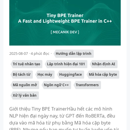
2025-08-07
4 phút đọc
Hướng dẫn lập trình
Trí tuệ nhân tạo
Lập trình hiện đại 101
Nhận định AI
Bộ tách từ
Học máy
Huggingface
Mã hóa cặp byte
Mã nguồn mở
Ngôn ngữ C++
Transformers
Xử lý văn bản
Giới thiệu Tiny BPE TrainerHầu hết các mô hình
NLP hiện đại ngày nay, từ GPT đến RoBERTa, đều
dựa vào mã hóa từ phụ bằng Mã hóa cặp byte
(BPE). Nhưng nếu bạn muốn tự huấn luyện vốn từ