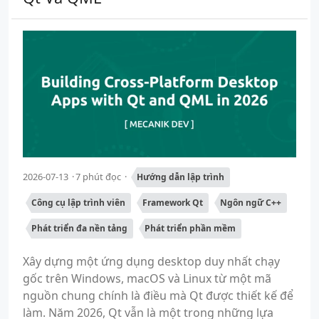
2026-07-13
7 phút đọc
Hướng dẫn lập trình
Công cụ lập trình viên
Framework Qt
Ngôn ngữ C++
Phát triển đa nền tảng
Phát triển phần mềm
Xây dựng một ứng dụng desktop duy nhất chạy
gốc trên Windows, macOS và Linux từ một mã
nguồn chung chính là điều mà Qt được thiết kế để
làm. Năm 2026, Qt vẫn là một trong những lựa