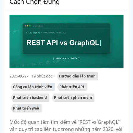
Cách Chọn Đúng
2026-06-27
19 phút đọc
Hướng dẫn lập trình
Công cụ lập trình viên
Phát triển API
Phát triển backend
Phát triển phần mềm
Phát triển web
Mức độ quan tâm tìm kiếm về “REST vs GraphQL”
vẫn duy trì cao liên tục trong những năm 2020, với