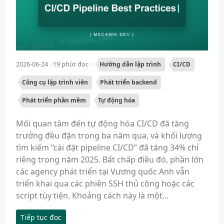
2026-06-24
19 phút đọc
Hướng dẫn lập trình
CI/CD
Công cụ lập trình viên
Phát triển backend
Phát triển phần mềm
Tự động hóa
Mối quan tâm đến tự động hóa CI/CD đã tăng
trưởng đều đặn trong ba năm qua, và khối lượng
tìm kiếm “cài đặt pipeline CI/CD” đã tăng 34% chỉ
riêng trong năm 2025. Bất chấp điều đó, phần lớn
các agency phát triển tại Vương quốc Anh vẫn
triển khai qua các phiên SSH thủ công hoặc các
script tùy tiện. Khoảng cách này là một...
Tiếp tục đọc