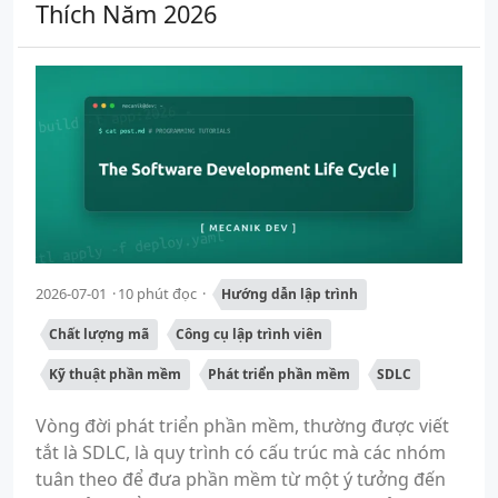
Thích Năm 2026
2026-07-01
10 phút đọc
Hướng dẫn lập trình
Chất lượng mã
Công cụ lập trình viên
Kỹ thuật phần mềm
Phát triển phần mềm
SDLC
Vòng đời phát triển phần mềm, thường được viết
tắt là SDLC, là quy trình có cấu trúc mà các nhóm
tuân theo để đưa phần mềm từ một ý tưởng đến