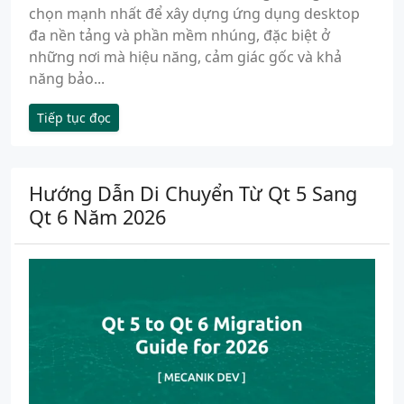
chọn mạnh nhất để xây dựng ứng dụng desktop
đa nền tảng và phần mềm nhúng, đặc biệt ở
những nơi mà hiệu năng, cảm giác gốc và khả
năng bảo...
Tiếp tục đọc
Hướng Dẫn Di Chuyển Từ Qt 5 Sang
Qt 6 Năm 2026