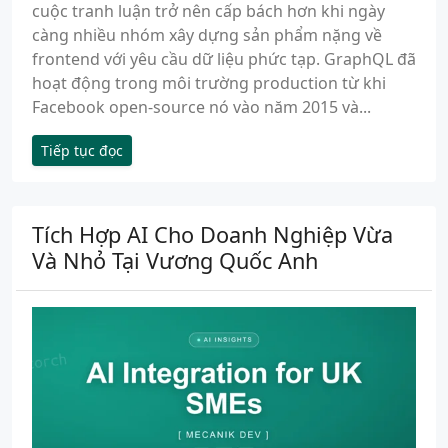
cuộc tranh luận trở nên cấp bách hơn khi ngày
càng nhiều nhóm xây dựng sản phẩm nặng về
frontend với yêu cầu dữ liệu phức tạp. GraphQL đã
hoạt động trong môi trường production từ khi
Facebook open-source nó vào năm 2015 và...
Tiếp tục đọc
Tích Hợp AI Cho Doanh Nghiệp Vừa
Và Nhỏ Tại Vương Quốc Anh