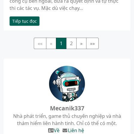
công cụ bên ngoài, đưa ra quyết định và tự thực
thi các tác vụ. Mặc dù việc chạy...
Tiếp tục đọc
««
«
1
2
»
»»
Mecanik337
Nhà phát triển, game thủ chuyên nghiệp và nhà
thám hiểm liên hành tinh. Chỉ có thể có một.
Về
Liên hệ