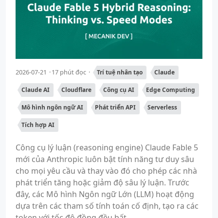
2026-07-21
17 phút đọc
Trí tuệ nhân tạo
Claude
Claude AI
Cloudflare
Công cụ AI
Edge Computing
Mô hình ngôn ngữ AI
Phát triển API
Serverless
Tích hợp AI
Công cụ lý luận (reasoning engine) Claude Fable 5
mới của Anthropic luôn bật tính năng tư duy sâu
cho mọi yêu cầu và thay vào đó cho phép các nhà
phát triển tăng hoặc giảm độ sâu lý luận. Trước
đây, các Mô hình Ngôn ngữ Lớn (LLM) hoạt động
dựa trên các tham số tính toán cố định, tạo ra các
token với tốc độ đồng đều bất...