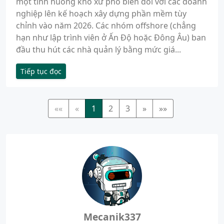
một tình huống khó xử phổ biến đối với các doanh
nghiệp lên kế hoạch xây dựng phần mềm tùy
chỉnh vào năm 2026. Các nhóm offshore (chẳng
hạn như lập trình viên ở Ấn Độ hoặc Đông Âu) ban
đầu thu hút các nhà quản lý bằng mức giá...
Tiếp tục đọc
««
«
1
2
3
»
»»
Mecanik337