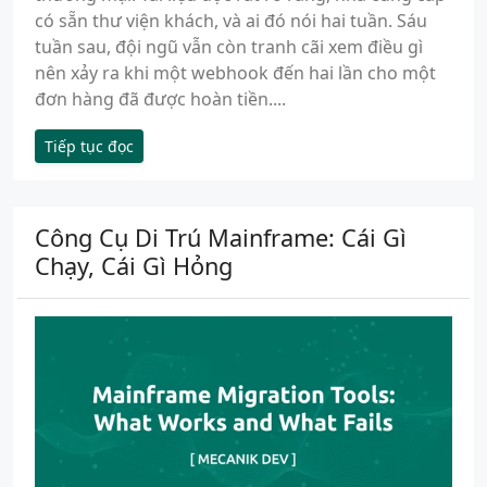
có sẵn thư viện khách, và ai đó nói hai tuần. Sáu
tuần sau, đội ngũ vẫn còn tranh cãi xem điều gì
nên xảy ra khi một webhook đến hai lần cho một
đơn hàng đã được hoàn tiền....
Tiếp tục đọc
Công Cụ Di Trú Mainframe: Cái Gì
Chạy, Cái Gì Hỏng