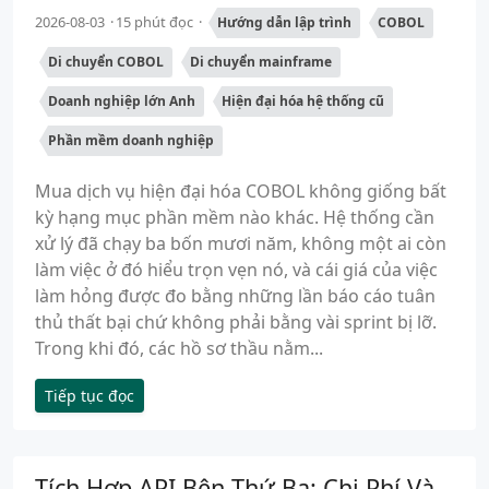
2026-08-03
15 phút đọc
Hướng dẫn lập trình
COBOL
Di chuyển COBOL
Di chuyển mainframe
Doanh nghiệp lớn Anh
Hiện đại hóa hệ thống cũ
Phần mềm doanh nghiệp
Mua dịch vụ hiện đại hóa COBOL không giống bất
kỳ hạng mục phần mềm nào khác. Hệ thống cần
xử lý đã chạy ba bốn mươi năm, không một ai còn
làm việc ở đó hiểu trọn vẹn nó, và cái giá của việc
làm hỏng được đo bằng những lần báo cáo tuân
thủ thất bại chứ không phải bằng vài sprint bị lỡ.
Trong khi đó, các hồ sơ thầu nằm...
Tiếp tục đọc
Tích Hợp API Bên Thứ Ba: Chi Phí Và