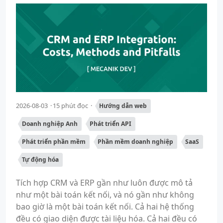
2026-08-03
15 phút đọc
Hướng dẫn web
Doanh nghiệp Anh
Phát triển API
Phát triển phần mềm
Phần mềm doanh nghiệp
SaaS
Tự động hóa
Tích hợp CRM và ERP gần như luôn được mô tả
như một bài toán kết nối, và nó gần như không
bao giờ là một bài toán kết nối. Cả hai hệ thống
đều có giao diện được tài liệu hóa. Cả hai đều có