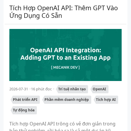
Tích Hợp OpenAI API: Thêm GPT Vào
Ứng Dụng Có Sẵn
2026-07-31
16 phút đọc
Trí tuệ nhân tạo
OpenAI
Phát triển API
Phần mềm doanh nghiệp
Tích hợp AI
Tự động hóa
Tích hợp OpenAI API trông có vẻ đơn giản trong
bản thử nghiệm, rồi hóa ra là cả một dự án kỹ