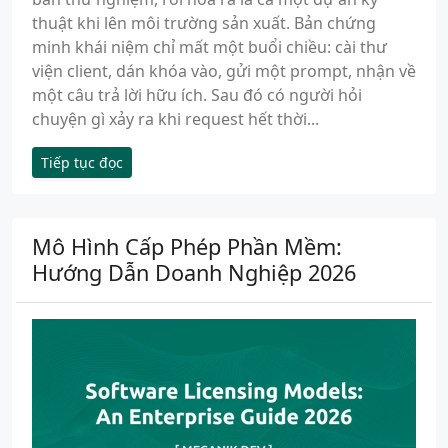
thuật khi lên môi trường sản xuất. Bản chứng
minh khái niệm chỉ mất một buổi chiều: cài thư
viện client, dán khóa vào, gửi một prompt, nhận về
một câu trả lời hữu ích. Sau đó có người hỏi
chuyện gì xảy ra khi request hết thời...
Tiếp tục đọc
Mô Hình Cấp Phép Phần Mềm:
Hướng Dẫn Doanh Nghiệp 2026