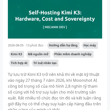
2026-08-05
13 phút đọc
Hướng dẫn hạ tầng
Học máy
Kimi K3
Mã nguồn mở
Phần mềm doanh nghiệp
Tích hợp AI
Trí tuệ nhân tạo
Tự lưu trữ Kimi K3 trở nên khả thi về mặt kỹ thuật
vào ngày 27 tháng 7 năm 2026, khi Moonshot AI
công bố trọng số của mô hình 2,8 nghìn tỷ tham
số cùng với hỗ trợ suy luận cho môi trường sản
xuất. Rất nhiều tổ chức đọc tin đó và kết luận rằng
giờ đây họ có thể chạy suy luận cấp hàng đầu trên
phần cứng của mình và thôi...