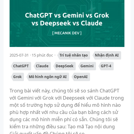
2025-07-31
15 phút đọc
Trí tuệ nhân tạo
Nhận định AI
ChatGPT
Claude
DeepSeek
Gemini
GPT-4
Grok
Mô hình ngôn ngữ AI
OpenAI
Trong bài viết này, chúng tôi sẽ so sánh ChatGPT
với Gemini với Grok với Deepseek với Claude trong
một số trường hợp sử dụng để hiểu mô hình nào
phù hợp nhất với nhu cầu của bạn bằng cách sử
dụng các mô hình miễn phí có sẵn. Chúng tôi sẽ
kiểm tra những điều sau: Tạo mã Tạo nội dung
Giải quyết vấn đề Chúng tôi sẽ so...