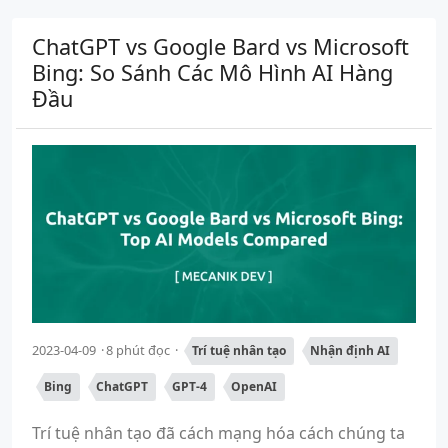
ChatGPT vs Google Bard vs Microsoft
Bing: So Sánh Các Mô Hình AI Hàng
Đầu
2023-04-09
8 phút đọc
Trí tuệ nhân tạo
Nhận định AI
Bing
ChatGPT
GPT-4
OpenAI
Trí tuệ nhân tạo đã cách mạng hóa cách chúng ta