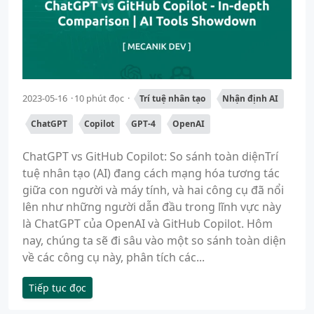
2023-05-16
10 phút đọc
Trí tuệ nhân tạo
Nhận định AI
ChatGPT
Copilot
GPT-4
OpenAI
ChatGPT vs GitHub Copilot: So sánh toàn diệnTrí
tuệ nhân tạo (AI) đang cách mạng hóa tương tác
giữa con người và máy tính, và hai công cụ đã nổi
lên như những người dẫn đầu trong lĩnh vực này
là ChatGPT của OpenAI và GitHub Copilot. Hôm
nay, chúng ta sẽ đi sâu vào một so sánh toàn diện
về các công cụ này, phân tích các...
Tiếp tục đọc