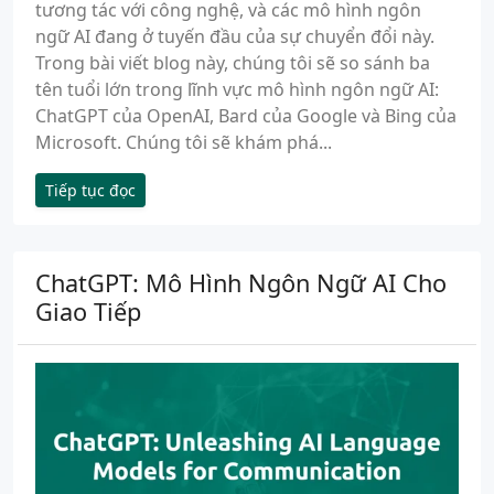
tương tác với công nghệ, và các mô hình ngôn
ngữ AI đang ở tuyến đầu của sự chuyển đổi này.
Trong bài viết blog này, chúng tôi sẽ so sánh ba
tên tuổi lớn trong lĩnh vực mô hình ngôn ngữ AI:
ChatGPT của OpenAI, Bard của Google và Bing của
Microsoft. Chúng tôi sẽ khám phá...
Tiếp tục đọc
ChatGPT: Mô Hình Ngôn Ngữ AI Cho
Giao Tiếp