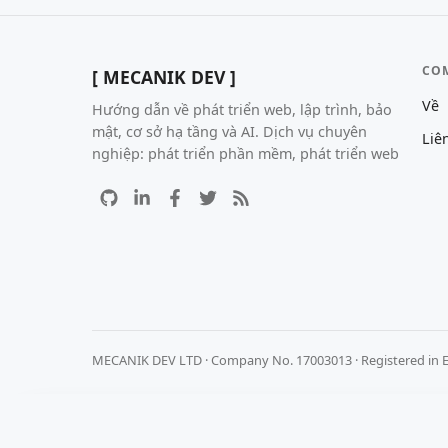
CO
[ MECANIK DEV ]
Về
Hướng dẫn về phát triển web, lập trình, bảo
mật, cơ sở hạ tầng và AI. Dịch vụ chuyên
Liê
nghiệp: phát triển phần mềm, phát triển web
MECANIK DEV LTD · Company No. 17003013 · Registered in 
Chúng tôi coi trọng quyền riêng tư của bạn