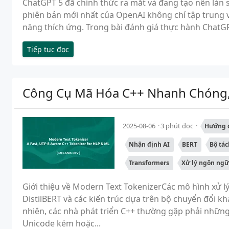
ChatGPT 5 đã chính thức ra mắt và đang tạo nên làn s
phiên bản mới nhất của OpenAI không chỉ tập trung và
năng thích ứng. Trong bài đánh giá thực hành ChatGPT 5
Tiếp tục đọc
Công Cụ Mã Hóa C++ Nhanh Chóng,
2025-08-06
3 phút đọc
Hướng d
Nhận định AI
BERT
Bộ tác
Transformers
Xử lý ngôn ngữ
Giới thiệu về Modern Text TokenizerCác mô hình xử l
DistilBERT và các kiến trúc dựa trên bộ chuyển đổi k
nhiên, các nhà phát triển C++ thường gặp phải nhữn
Unicode kém hoặc...