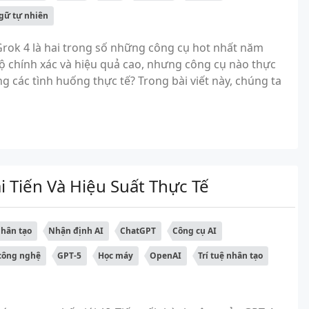
gữ tự nhiên
 Grok 4 là hai trong số những công cụ hot nhất năm
độ chính xác và hiệu quả cao, nhưng công cụ nào thực
ng các tình huống thực tế? Trong bài viết này, chúng ta
i Tiến Và Hiệu Suất Thực Tế
nhân tạo
Nhận định AI
ChatGPT
Công cụ AI
công nghệ
GPT-5
Học máy
OpenAI
Trí tuệ nhân tạo