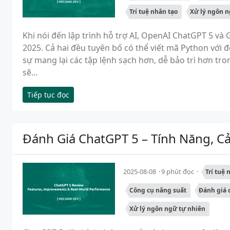
Trí tuệ nhân tạo
Xử lý ngôn n
Khi nói đến lập trình hỗ trợ AI, OpenAI ChatGPT 5 và
2025. Cả hai đều tuyên bố có thể viết mã Python với 
sự mang lại các tập lệnh sạch hơn, dễ bảo trì hơn tro
sẽ...
Tiếp tục đọc
Đánh Giá ChatGPT 5 – Tính Năng, Cả
2025-08-08
9 phút đọc
Trí tuệ 
Công cụ năng suất
Đánh giá 
Xử lý ngôn ngữ tự nhiên