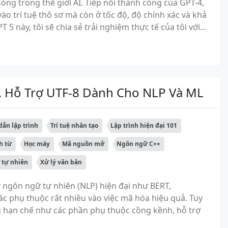
óng trong thế giới AI. Tiếp nối thành công của GPT-4,
o trí tuệ thô sơ mà còn ở tốc độ, độ chính xác và khả
 này, tôi sẽ chia sẻ trải nghiệm thực tế của tôi với...
 Hỗ Trợ UTF-8 Dành Cho NLP Và ML
ẫn lập trình
Trí tuệ nhân tạo
Lập trình hiện đại 101
h từ
Học máy
Mã nguồn mở
Ngôn ngữ C++
 tự nhiên
Xử lý văn bản
ý ngôn ngữ tự nhiên (NLP) hiện đại như BERT,
hác phụ thuộc rất nhiều vào việc mã hóa hiệu quả. Tuy
g hạn chế như các phần phụ thuộc cồng kềnh, hỗ trợ