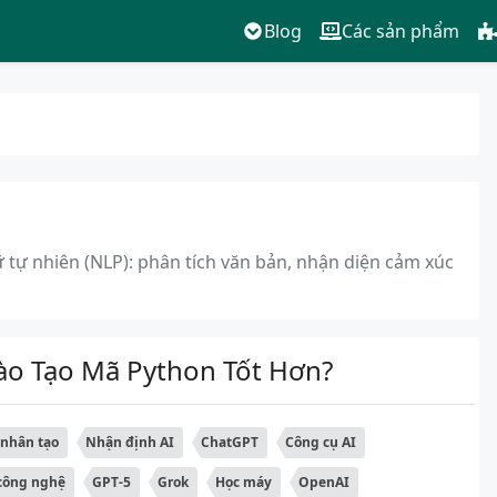
Blog
Các sản phẩm
 tự nhiên (NLP): phân tích văn bản, nhận diện cảm xúc
Nào Tạo Mã Python Tốt Hơn?
ệ nhân tạo
Nhận định AI
ChatGPT
Công cụ AI
công nghệ
GPT-5
Grok
Học máy
OpenAI