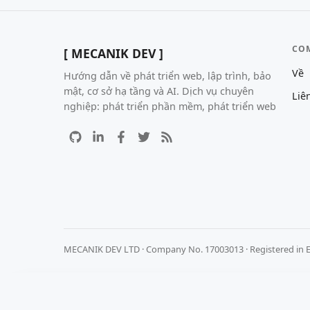
CO
[ MECANIK DEV ]
Về
Hướng dẫn về phát triển web, lập trình, bảo
mật, cơ sở hạ tầng và AI. Dịch vụ chuyên
Liê
nghiệp: phát triển phần mềm, phát triển web
MECANIK DEV LTD · Company No. 17003013 · Registered in 
Chúng tôi coi trọng quyền riêng tư của bạn