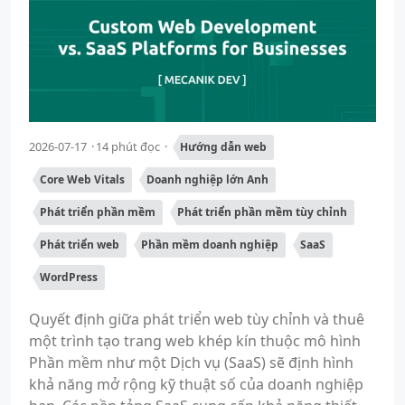
2026-07-17
14 phút đọc
Hướng dẫn web
Core Web Vitals
Doanh nghiệp lớn Anh
Phát triển phần mềm
Phát triển phần mềm tùy chỉnh
Phát triển web
Phần mềm doanh nghiệp
SaaS
WordPress
Quyết định giữa phát triển web tùy chỉnh và thuê
một trình tạo trang web khép kín thuộc mô hình
Phần mềm như một Dịch vụ (SaaS) sẽ định hình
khả năng mở rộng kỹ thuật số của doanh nghiệp