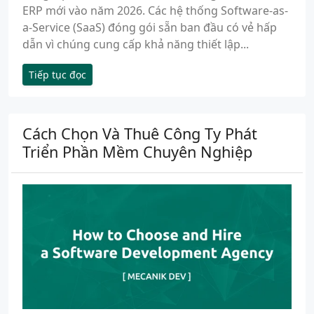
ERP mới vào năm 2026. Các hệ thống Software-as-
a-Service (SaaS) đóng gói sẵn ban đầu có vẻ hấp
dẫn vì chúng cung cấp khả năng thiết lập...
Tiếp tục đọc
Cách Chọn Và Thuê Công Ty Phát
Triển Phần Mềm Chuyên Nghiệp