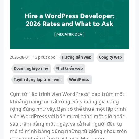
2026-08-04
13 phút đọc
Hướng dẫn web
Công ty web
Doanh nghiệp nhỏ
Phát triển web
Tuyển dụng lập trình viên
WordPress
Cụm từ “lập trình viên WordPress” bao trùm một
khoảng năng lực rất rộng, và khoảng giá cũng
rộng đúng như vậy. Bạn có thể thuê một lập trình
viên WordPress với bốn mươi bảng một giờ hoặc
sáu trăm bảng một ngày, và cả hai người đều tự
mô tả mình bằng đúng những từ giống nhau trên
cùng một nền tảng freelance. Một người...