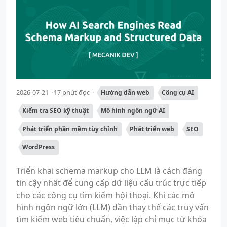
2026-07-21
17 phút đọc
Hướng dẫn web
Công cụ AI
Kiểm tra SEO kỹ thuật
Mô hình ngôn ngữ AI
Phát triển phần mềm tùy chỉnh
Phát triển web
SEO
WordPress
Triển khai schema markup cho LLM là cách đáng
tin cậy nhất để cung cấp dữ liệu cấu trúc trực tiếp
cho các công cụ tìm kiếm hội thoại. Khi các mô
hình ngôn ngữ lớn (LLM) dần thay thế các truy vấn
tìm kiếm web tiêu chuẩn, việc lập chỉ mục từ khóa