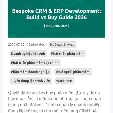
2026-07-25
16 phút đọc
Hướng dẫn web
Doanh nghiệp lớn Anh
Phát triển phần mềm
Phát triển phần mềm tùy chỉnh
Phần mềm doanh nghiệp
Thuê ngoài phần mềm
Tuyển dụng lập trình viên
WordPress
Quyết định build vs buy phần mềm (tự xây dựng
hay mua sẵn) là một trong những lựa chọn quan
trọng nhất đối với các nhà quản lý doanh nghiệp
đang lập kế hoạch cho một nền tảng CRM hoặc