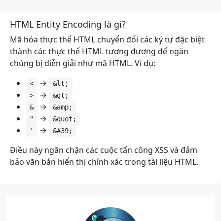
HTML Entity Encoding là gì?
Mã hóa thực thể HTML chuyển đổi các ký tự đặc biệt
thành các thực thể HTML tương đương để ngăn
chúng bị diễn giải như mã HTML. Ví dụ:
→
<
&lt;
→
>
&gt;
→
&
&amp;
→
"
&quot;
→
'
&#39;
Điều này ngăn chặn các cuộc tấn công XSS và đảm
bảo văn bản hiển thị chính xác trong tài liệu HTML.