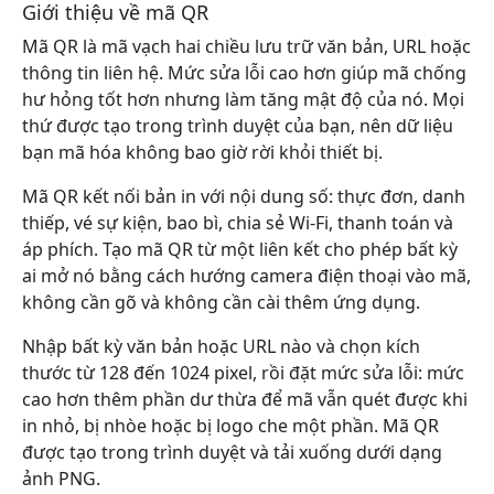
Giới thiệu về mã QR
Mã QR là mã vạch hai chiều lưu trữ văn bản, URL hoặc
thông tin liên hệ. Mức sửa lỗi cao hơn giúp mã chống
hư hỏng tốt hơn nhưng làm tăng mật độ của nó. Mọi
thứ được tạo trong trình duyệt của bạn, nên dữ liệu
bạn mã hóa không bao giờ rời khỏi thiết bị.
Mã QR kết nối bản in với nội dung số: thực đơn, danh
thiếp, vé sự kiện, bao bì, chia sẻ Wi-Fi, thanh toán và
áp phích. Tạo mã QR từ một liên kết cho phép bất kỳ
ai mở nó bằng cách hướng camera điện thoại vào mã,
không cần gõ và không cần cài thêm ứng dụng.
Nhập bất kỳ văn bản hoặc URL nào và chọn kích
thước từ 128 đến 1024 pixel, rồi đặt mức sửa lỗi: mức
cao hơn thêm phần dư thừa để mã vẫn quét được khi
in nhỏ, bị nhòe hoặc bị logo che một phần. Mã QR
được tạo trong trình duyệt và tải xuống dưới dạng
ảnh PNG.