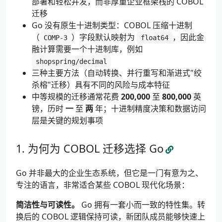
部署和轻松并发，而非厚重企业框架栈的 COBOL
迁移
Go 没有原生十进制类型：COBOL 压缩十进制
（
）字段默认映射为
，因此金
COMP-3
float64
融计算需要一个十进制库，例如
shopspring/decimal
三种主要方法（自动转换、并行重写和渐进式"绞
杀榕"迁移）具有不同的风险与成本特征
中等规模的迁移通常花费
200,000
至
800,000
英
镑，历时
一
至
两
年；十进制精度决策和数据访问
层是关键的规划事项
为何为 COBOL 迁移选择 Go
Go 并非最大的企业生态系统，但它是一门有意为之、
专注的语言，非常适合某些 COBOL 现代化场景：
简洁性与可读性。
Go 拥有一套小而一致的特性集。转
换后的 COBOL 逻辑保持可读，新团队成员能够快速上