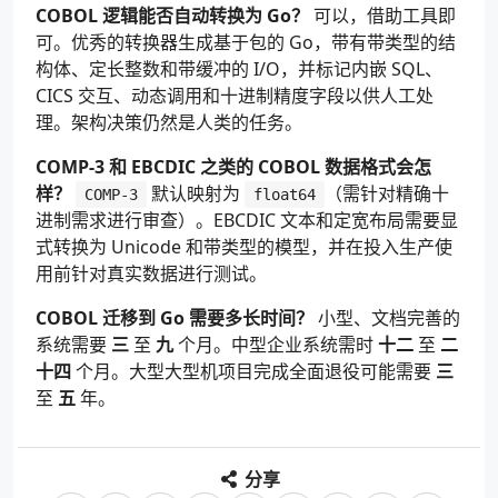
COBOL 逻辑能否自动转换为 Go？
可以，借助工具即
可。优秀的转换器生成基于包的 Go，带有带类型的结
构体、定长整数和带缓冲的 I/O，并标记内嵌 SQL、
CICS 交互、动态调用和十进制精度字段以供人工处
理。架构决策仍然是人类的任务。
COMP-3 和 EBCDIC 之类的 COBOL 数据格式会怎
样？
默认映射为
（需针对精确十
COMP-3
float64
进制需求进行审查）。EBCDIC 文本和定宽布局需要显
式转换为 Unicode 和带类型的模型，并在投入生产使
用前针对真实数据进行测试。
COBOL 迁移到 Go 需要多长时间？
小型、文档完善的
系统需要
三
至
九
个月。中型企业系统需时
十二
至
二
十四
个月。大型大型机项目完成全面退役可能需要
三
至
五
年。
分享