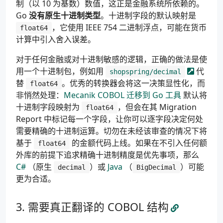
制（以 10 为基数）数值，这正是金融系统所依赖的。
Go
没有原生十进制类型
。十进制字段的默认映射是
，它使用 IEEE 754 二进制浮点，可能在货币
float64
计算中引入舍入误差。
对于任何金融或对十进制敏感的逻辑，正确的做法是使
用一个十进制包，例如用
代
shopspring/decimal
替
。优秀的转换器会将这一决策显性化，而
float64
非悄然处理：
Mecanik COBOL 迁移到 Go 工具
默认将
十进制字段映射为
，但会在其 Migration
float64
Report 中标记每一个字段，让你可以逐字段决定何处
需要精确的十进制运算。切勿在未经该审查的情况下将
基于
的金额代码上线。如果在不引入任何额
float64
外库的前提下追求精确十进制精度是优先事项，那么
C#
（原生
）或
Java
（
）可能
decimal
BigDecimal
更为合适。
需要真正翻译的 COBOL 结构