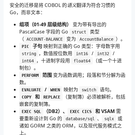
安全的迁移是将 COBOL 的
语义
翻译为符合习惯的
Go，而非文本：
组项（01-49 层级结构）
变为带有导出的
PascalCase 字段的 Go
类型
struct
（
变为
）。
ACCOUNT-BALANCE
AccountBalance
子句
映射到正确的 Go 类型：字母数字用
PIC
，数值按位数用
/
/
string
int16
int32
，十进制字段用
（或一个十进
int64
float64
制包）。
范围
变为函数调用；段落和节分解为函
PERFORM
数。
/
映射为
语句。
EVALUATE
WHEN
switch
和
（复制簿）必须被解析，包括
COPY
REPLACE
嵌套的复制簿。
（DB2）、
和 VSAM
需
EXEC SQL
EXEC CICS
要重新设计到 Go 的
、
或
database/sql
sqlx
诸如 GORM 之类的 ORM，以及现代服务模式之
上。