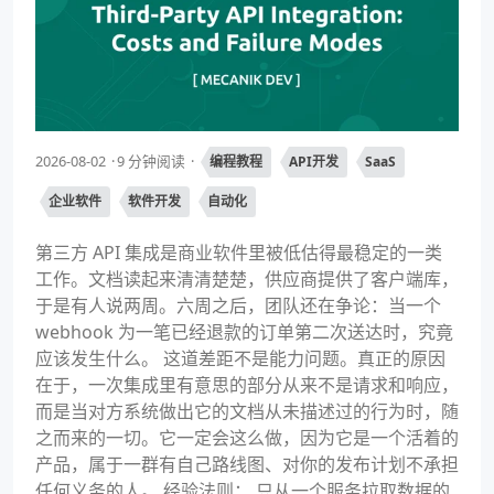
2026-08-02
9 分钟阅读
编程教程
API开发
SaaS
企业软件
软件开发
自动化
第三方 API 集成是商业软件里被低估得最稳定的一类
工作。文档读起来清清楚楚，供应商提供了客户端库，
于是有人说两周。六周之后，团队还在争论：当一个
webhook 为一笔已经退款的订单第二次送达时，究竟
应该发生什么。 这道差距不是能力问题。真正的原因
在于，一次集成里有意思的部分从来不是请求和响应，
而是当对方系统做出它的文档从未描述过的行为时，随
之而来的一切。它一定会这么做，因为它是一个活着的
产品，属于一群有自己路线图、对你的发布计划不承担
任何义务的人。 经验法则： 只从一个服务拉取数据的