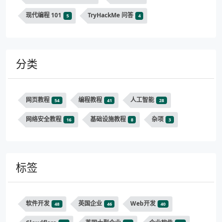
现代编程 101
TryHackMe 问答
5
4
分类
网页教程
编程教程
人工智能
54
41
28
网络安全教程
基础设施教程
杂项
16
8
3
标签
软件开发
英国企业
Web开发
48
46
40