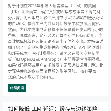
对于计划在2026年部署大语言模型（LLM）的英国
（UK）企业而言，确定真实的AI集成成本是关键的财
务步骤。将AI集成到软件应用中可以实现客户服务流程
的自动化、提高生产力并从对话数据中释放深度洞察。
然而，为此类方案制定预算不仅仅是看开发者的每小时
费率。具体而言，企业必须计算周期性Token费用、向
量数据库托管以及提示词验证中间件的支出。本指南详
细介绍了与定制AI集成相关的价格结构、API运行机制
和部署成本。 API计费警告： 请务必在服务商控制面
板（如 OpenAI 或 Anthropic）中配置硬性消费限额。
如果代码循环或用户请求触发了无限递归调用，跳过此
步骤将使您的企业面临巨额的账单风险。 核心要点：
您的总成本取决于Token...
继续阅读
如何降低 LLM 延迟：缓存与边缘策略