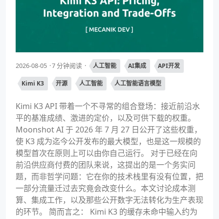
2026-08-05
7 分钟阅读
人工智能
AI集成
API开发
Kimi K3
开源
人工智能
人工智能语言模型
Kimi K3 API 带着一个不寻常的组合登场：接近前沿水
平的基准成绩、激进的定价，以及可供下载的权重。
Moonshot AI 于 2026 年 7 月 27 日公开了这些权重，
使 K3 成为迄今公开发布的最大模型，也是这一规模的
模型首次在原则上可以由你自己运行。 对于已经在向
前沿供应商付费的团队来说，这提出的是一个务实问
题，而非哲学问题：它在你的技术栈里有没有位置，把
一部分流量迁过去究竟会改变什么。本文讨论成本测
算、集成工作，以及那些公开数字无法转化为生产表现
的环节。 简而言之： Kimi K3 的缓存未命中输入约为