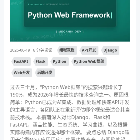
2026-06-19
8 分钟阅读
编程教程
API开发
Django
FastAPI
Flask
Python
Python Web框架
Web开发
后端开发
过去三个月，“Python Web框架"的搜索兴趣增长了
190%，成为2026年增长最快的技术查询之一。原因很
简单：Python已成为AI集成、数据处理和快速API开发
的主导语言，各团队正在重新评估哪个框架最适合其当
前技术栈。 本指南深入对比Django、Flask和
FastAPI，涵盖性能、生态系统、学习曲线，以及根据
实际构建内容应该选择哪个框架。 要点总结 Django适
用于完整Web应用程序：内置功能齐全，有明确的设