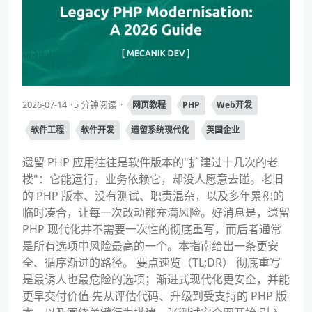
2026-07-14
5 分钟阅读
网页教程
PHP
Web开发
软件工程
软件开发
遗留系统现代化
英国企业
遗留 PHP 应用往往是软件版本的"扩建过十几次的老
楼"：它能运行，业务依赖它，却没人愿意去碰。老旧
的 PHP 版本、没有测试、职责混杂，以及多年累积的
临时凑合，让每一次改动都充满风险。好消息是，遗留
PHP 现代化并不需要一次性的彻底重写，而后者通常
是所有选项中风险最高的一个。本指南给出一条更安
全、循序渐进的路径。 要点速览（TL;DR） 彻底重写
是最诱人也最危险的选项；渐进式现代化更安全，并能
更早交付价值 先从评估代码、升级到受支持的 PHP 版