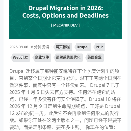
2026-08-06
8 分钟阅读
网页教程
Drupal
PHP
Web开发
企业软件
遗留系统现代化
英国企业
Drupal 迁移属于那种能安稳待在下个季度计划里的项
目，直到某个日期让它变得紧迫。眼下正有两个日期在
做这件事，而其中只有一个还没到来。 Drupal 7 已于
2025 年 1 月 5 日失去官方支持。任何还在跑它的站
点，已经一年多没有任何安全保障了。Drupal 10 将在
2026 年 12 月 9 日走到生命周期终点，正好是 Drupal
12 发布的同一周，此后它不会再收到任何形式的发行
版。如果你正处在这两个版本之一，问题已经不是要不
要动，而是走哪条路、要花多少钱。 你现在的位置：