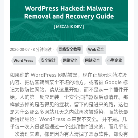
2026-08-07
8 分钟阅读
网络安全教程
Web安全
WordPress
安全审计
网络安全
网站安全
小型企业
如果你的 WordPress 网站被黑，现在正显示医药垃圾
内容、把访客转到某个不堪的地方，或者被 Google 标
记为欺骗性网站，请从这里开始，而不是从一个插件开
始。人的第一反应是装一个安全扫描器然后点清理。那
样做去掉的是看得见的症状，留下的是进来的路，这也
是为什么那么多网站几天之内就再次被感染，而站长最
后得出结论：WordPress 本来就不安全。 并不是。几
乎每一次入侵都是通过一个过期插件进来的，而几乎每
一次清理失败，都是因为有人清掉了恶意软件，却没有