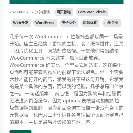
2026-08-07
7 分钟阅读
网页教程
Core Web Vitals
Web开发
WordPress
电子商务
网站优化
小型企业
几乎每一次 WooCommerce 性能排查都以同一个场景
开始。店主已经换了更快的主机，装了缓存插件，还买
了图片优化工具，网站却依然慢。于是他们得出结论：
WooCommerce 本来就重，然后就此放弃。
WooCommerce 确实比一个型录式网站重，这在每个
页面都可能带着购物车的前提下无法避免。但一个需要
六秒才能打开的商店，承受的并不是这份开销。它承受
的是某个具体的东西，而以我的经验，几乎总是四件事
之一。 一句话版本： 商店慢，是因为购物车和结账页
无法进入页面缓存，因为 options 表被自动加载的垃
圾数据撑到臃肿，因为商品查询在扫描一张没有索引的
元数据表，也因为三十个插件各自往每个页面上塞自己
的脚本。主机是最后才该换的东西，不...